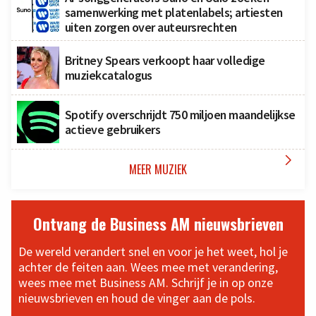
samenwerking met platenlabels; artiesten
uiten zorgen over auteursrechten
Britney Spears verkoopt haar volledige
muziekcatalogus
Spotify overschrijdt 750 miljoen maandelijkse
actieve gebruikers

MEER MUZIEK
Ontvang de Business AM nieuwsbrieven
De wereld verandert snel en voor je het weet, hol je
achter de feiten aan. Wees mee met verandering,
wees mee met Business AM. Schrijf je in op onze
nieuwsbrieven en houd de vinger aan de pols.