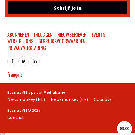
Schrijf je in
ABONNEREN
INLOGGEN
NIEUWSBRIEVEN
EVENTS
WERK BIJ ONS
GEBRUIKSVOORWAARDEN
PRIVACYVERKLARING
Français
Business AM is part of
MediaNation
Newsmonkey (NL)
Newsmonkey (FR)
Goodbye
Business AM © 2026
Contact
03:00