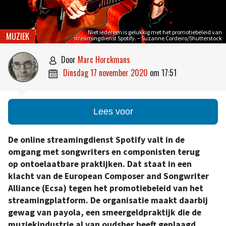
Niet iedereen is gelukkig met het promotiebeleid van
MUZIEK
streamingdienst Spotify. – Suzanne Cordeiro/Shutterstock
door
Marc Horckmans

dinsdag 17 november 2020
om
17:51

Lees voor
De online streamingdienst Spotify valt in de
omgang met songwriters en componisten terug
op ontoelaatbare praktijken. Dat staat in een
klacht van de European Composer and Songwriter
Alliance (Ecsa) tegen het promotiebeleid van het
streamingplatform. De organisatie maakt daarbij
gewag van payola, een smeergeldpraktijk die de
muziekindustrie al van oudsher heeft geplaagd.