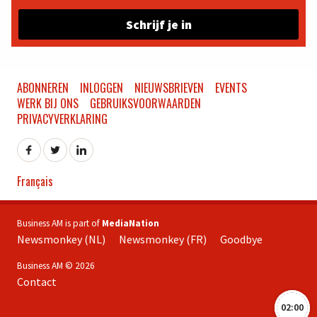
Schrijf je in
ABONNEREN
INLOGGEN
NIEUWSBRIEVEN
EVENTS
WERK BIJ ONS
GEBRUIKSVOORWAARDEN
PRIVACYVERKLARING
Français
Business AM is part of
MediaNation
Newsmonkey (NL)
Newsmonkey (FR)
Goodbye
Business AM © 2026
Contact
02:00