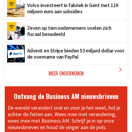
Volvo investeert in fabriek in Gent met 119
miljoen euro aan subsidies
Zeven op tien ondernemers voelen zich
fiscaal benadeeld
Advent en Stripe bieden 53 miljard dollar voor
de overname van PayPal

MEER ONDERNEMEN
Ontvang de Business AM nieuwsbrieven
De wereld verandert snel en voor je het weet, hol je
achter de feiten aan. Wees mee met verandering,
wees mee met Business AM. Schrijf je in op onze
nieuwsbrieven en houd de vinger aan de pols.