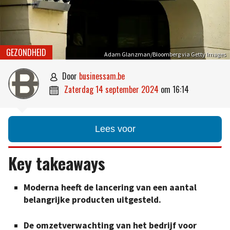
GEZONDHEID
Adam Glanzman/Bloomberg via Getty Images
door
businessam.be

zaterdag 14 september 2024
om
16:14

Lees voor
Key takeaways
Moderna heeft de lancering van een aantal
belangrijke producten uitgesteld.
De omzetverwachting van het bedrijf voor