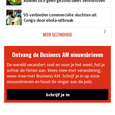
kunnen zich geen gezond dieet veroorloven
VS verbieden commerciële vluchten uit
Congo door ebola-uitbraak

MEER GEZONDHEID
Ontvang de Business AM nieuwsbrieven
De wereld verandert snel en voor je het weet, hol je
achter de feiten aan. Wees mee met verandering,
wees mee met Business AM. Schrijf je in op onze
nieuwsbrieven en houd de vinger aan de pols.
Schrijf je in