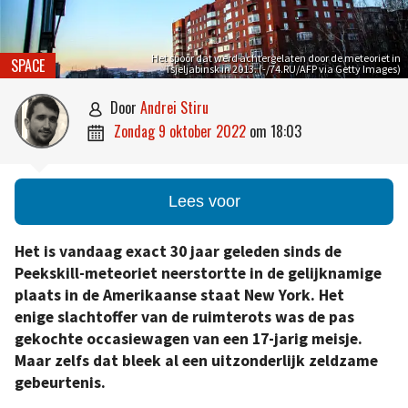
Het spoor dat werd achtergelaten door de meteoriet in
SPACE
Tsjeljabinsk in 2013. (-/74.RU/AFP via Getty Images)
door
Andrei Stiru

zondag 9 oktober 2022
om
18:03

Lees voor
Het is vandaag exact 30 jaar geleden sinds de
Peekskill-meteoriet neerstortte in de gelijknamige
plaats in de Amerikaanse staat New York. Het
enige slachtoffer van de ruimterots was de pas
gekochte occasiewagen van een 17-jarig meisje.
Maar zelfs dat bleek al een uitzonderlijk zeldzame
gebeurtenis.