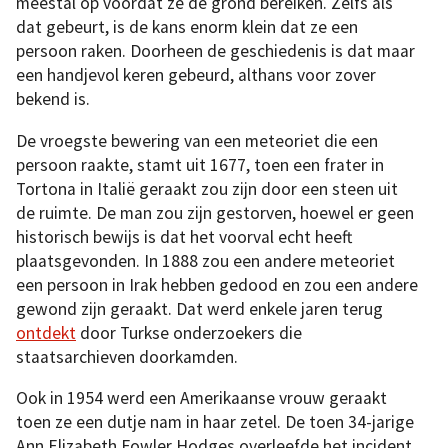
meestal op voordat ze de grond bereiken. Zelfs als
dat gebeurt, is de kans enorm klein dat ze een
persoon raken. Doorheen de geschiedenis is dat maar
een handjevol keren gebeurd, althans voor zover
bekend is.
De vroegste bewering van een meteoriet die een
persoon raakte, stamt uit 1677, toen een frater in
Tortona in Italië geraakt zou zijn door een steen uit
de ruimte. De man zou zijn gestorven, hoewel er geen
historisch bewijs is dat het voorval echt heeft
plaatsgevonden. In 1888 zou een andere meteoriet
een persoon in Irak hebben gedood en zou een andere
gewond zijn geraakt. Dat werd enkele jaren terug
ontdekt
door Turkse onderzoekers die
staatsarchieven doorkamden.
Ook in 1954 werd een Amerikaanse vrouw geraakt
toen ze een dutje nam in haar zetel. De toen 34-jarige
Ann Elizabeth Fowler Hodges overleefde het incident