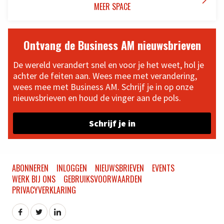

MEER SPACE
Ontvang de Business AM nieuwsbrieven
De wereld verandert snel en voor je het weet, hol je
achter de feiten aan. Wees mee met verandering,
wees mee met Business AM. Schrijf je in op onze
nieuwsbrieven en houd de vinger aan de pols.
Schrijf je in
ABONNEREN
INLOGGEN
NIEUWSBRIEVEN
EVENTS
WERK BIJ ONS
GEBRUIKSVOORWAARDEN
PRIVACYVERKLARING