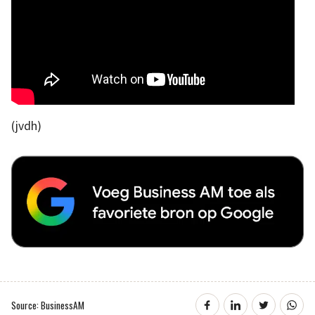
(jvdh)
Source: BusinessAM