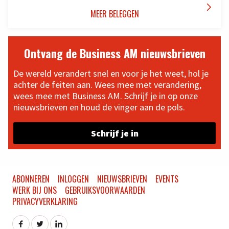

MEER BELEGGEN
Ontvang de Business AM nieuwsbrieven
De wereld verandert snel en voor je het weet, hol je
achter de feiten aan. Wees mee met verandering,
wees mee met Business AM. Schrijf je in op onze
nieuwsbrieven en houd de vinger aan de pols.
Schrijf je in
ABONNEREN
INLOGGEN
NIEUWSBRIEVEN
EVENTS
WERK BIJ ONS
GEBRUIKSVOORWAARDEN
PRIVACYVERKLARING