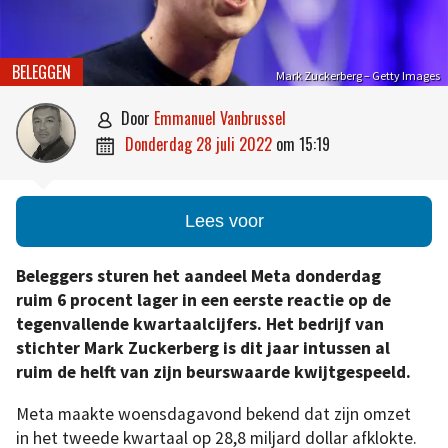
BELEGGEN
Mark Zuckerberg – Getty Images
door
Emmanuel Vanbrussel

donderdag 28 juli 2022
om
15:19

Lees voor
Beleggers sturen het aandeel Meta donderdag
ruim 6 procent lager in een eerste reactie op de
tegenvallende kwartaalcijfers. Het bedrijf van
stichter Mark Zuckerberg is dit jaar intussen al
ruim de helft van zijn beurswaarde kwijtgespeeld.
Meta maakte woensdagavond bekend dat zijn omzet
in het tweede kwartaal op 28,8 miljard dollar afklokte.