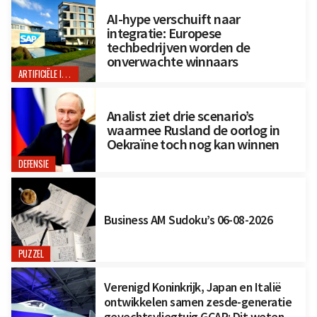
AI-hype verschuift naar
integratie: Europese
techbedrijven worden de
onverwachte winnaars
ARTIFICIËLE INTELLIGENTIE
Analist ziet drie scenario’s
waarmee Rusland de oorlog in
Oekraïne toch nog kan winnen
DEFENSIE
Business AM Sudoku’s 06-08-2026
PUZZEL
Verenigd Koninkrijk, Japan en Italië
ontwikkelen samen zesde-generatie
gevechtsvliegtuig GCAP: Dit weten