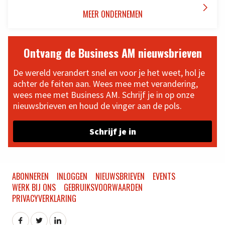

MEER ONDERNEMEN
Ontvang de Business AM nieuwsbrieven
De wereld verandert snel en voor je het weet, hol je
achter de feiten aan. Wees mee met verandering,
wees mee met Business AM. Schrijf je in op onze
nieuwsbrieven en houd de vinger aan de pols.
Schrijf je in
ABONNEREN
INLOGGEN
NIEUWSBRIEVEN
EVENTS
WERK BIJ ONS
GEBRUIKSVOORWAARDEN
PRIVACYVERKLARING