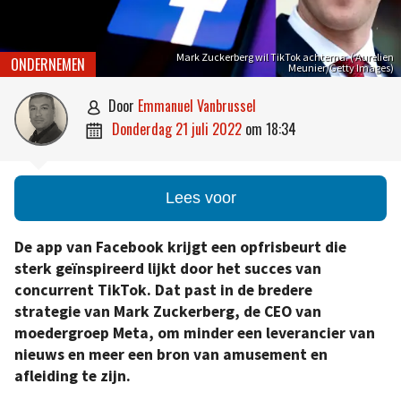
Mark Zuckerberg wil TikTok achterna. ( Aurelien
ONDERNEMEN
Meunier/Getty Images)
door
Emmanuel Vanbrussel

donderdag 21 juli 2022
om
18:34

Lees voor
De app van Facebook krijgt een opfrisbeurt die
sterk geïnspireerd lijkt door het succes van
concurrent TikTok. Dat past in de bredere
strategie van Mark Zuckerberg, de CEO van
moedergroep Meta, om minder een leverancier van
nieuws en meer een bron van amusement en
afleiding te zijn.