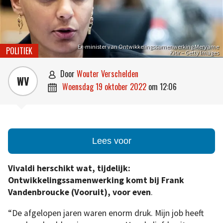
Ex-minister van Ontwikkelingssamenwerking Meryame
POLITIEK
Kitir – Getty Images
door
Wouter Verschelden

WV
woensdag 19 oktober 2022
om
12:06

Lees voor
Vivaldi herschikt wat, tijdelijk:
Ontwikkelingssamenwerking komt bij Frank
Vandenbroucke (Vooruit), voor even
.
“De afgelopen jaren waren enorm druk. Mijn job heeft