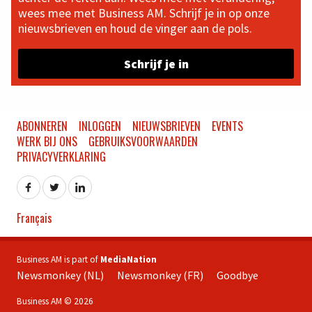
wees mee met Business AM. Schrijf je in op onze
nieuwsbrieven en houd de vinger aan de pols.
Schrijf je in
ABONNEREN
INLOGGEN
NIEUWSBRIEVEN
EVENTS
WERK BIJ ONS
GEBRUIKSVOORWAARDEN
PRIVACYVERKLARING
Français
Business AM is part of
MediaNation
Newsmonkey (NL)
Newsmonkey (FR)
Goodbye
Business AM © 2026