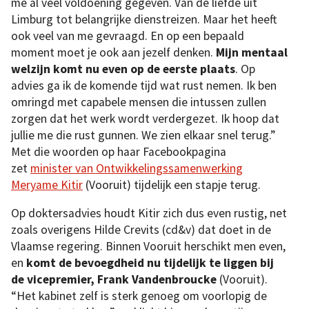
me al veel voldoening gegeven. Van de liefde uit
Limburg tot belangrijke dienstreizen. Maar het heeft
ook veel van me gevraagd. En op een bepaald
moment moet je ook aan jezelf denken.
Mijn mentaal
welzijn komt nu even op de eerste plaats
. Op
advies ga ik de komende tijd wat rust nemen. Ik ben
omringd met capabele mensen die intussen zullen
zorgen dat het werk wordt verdergezet. Ik hoop dat
jullie me die rust gunnen. We zien elkaar snel terug.”
Met die woorden op haar Facebookpagina
zet
minister van Ontwikkelingssamenwerking
Meryame Kitir
(Vooruit) tijdelijk een stapje terug.
Op doktersadvies houdt Kitir zich dus even rustig, net
zoals overigens Hilde Crevits (cd&v) dat doet in de
Vlaamse regering. Binnen Vooruit herschikt men even,
en
komt de bevoegdheid nu tijdelijk te liggen bij
de vicepremier, Frank Vandenbroucke
(Vooruit).
“Het kabinet zelf is sterk genoeg om voorlopig de