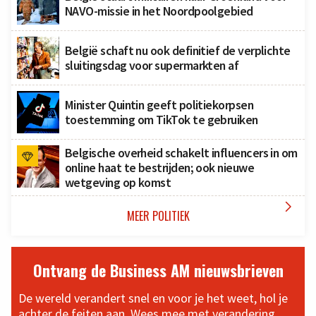
NAVO-missie in het Noordpoolgebied
België schaft nu ook definitief de verplichte
sluitingsdag voor supermarkten af
Minister Quintin geeft politiekorpsen
toestemming om TikTok te gebruiken
Belgische overheid schakelt influencers in om
online haat te bestrijden; ook nieuwe
wetgeving op komst

MEER POLITIEK
Ontvang de Business AM nieuwsbrieven
De wereld verandert snel en voor je het weet, hol je
achter de feiten aan. Wees mee met verandering,