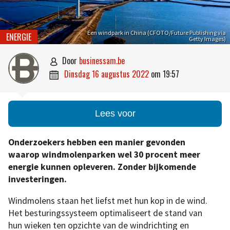
Een windpark in China (CFOTO/Future Publishing via
ENERGIE
Getty Images)
door
businessam.be

dinsdag 16 augustus 2022
om
19:57

Lees voor
Onderzoekers hebben een manier gevonden
waarop windmolenparken wel 30 procent meer
energie kunnen opleveren. Zonder bijkomende
investeringen.
Windmolens staan het liefst met hun kop in de wind.
Het besturingssysteem optimaliseert de stand van
hun wieken ten opzichte van de windrichting en