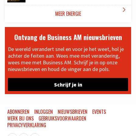

MEER ENERGIE
Ontvang de Business AM nieuwsbrieven
De wereld verandert snel en voor je het weet, hol je
achter de feiten aan. Wees mee met verandering,
wees mee met Business AM. Schrijf je in op onze
nieuwsbrieven en houd de vinger aan de pols.
Schrijf je in
ABONNEREN
INLOGGEN
NIEUWSBRIEVEN
EVENTS
WERK BIJ ONS
GEBRUIKSVOORWAARDEN
PRIVACYVERKLARING