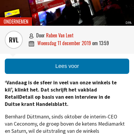
ONDERNEMEN
DPA
door
Ruben Van Lent

RVL
woensdag 11 december 2019
om
13:59

Lees voor
‘Vandaag is de sfeer in veel van onze winkels te
kil’, klinkt het. Dat schrijft het vakblad
RetailDetail op basis van een interview in de
Duitse krant Handelsblatt.
Bernhard Düttmann, sinds oktober de interim-CEO
van Ceconomy, de groep boven de ketens Mediamarkt
en Saturn, wil de uitstraling van de winkels