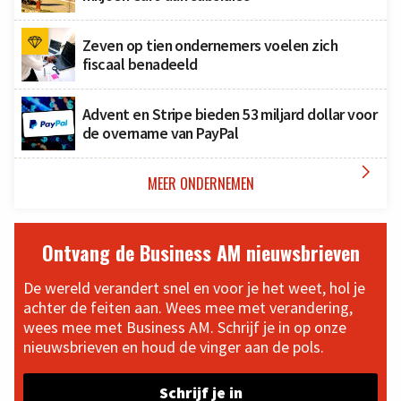
Zeven op tien ondernemers voelen zich
fiscaal benadeeld
Advent en Stripe bieden 53 miljard dollar voor
de overname van PayPal

MEER ONDERNEMEN
Ontvang de Business AM nieuwsbrieven
De wereld verandert snel en voor je het weet, hol je
achter de feiten aan. Wees mee met verandering,
wees mee met Business AM. Schrijf je in op onze
nieuwsbrieven en houd de vinger aan de pols.
Schrijf je in