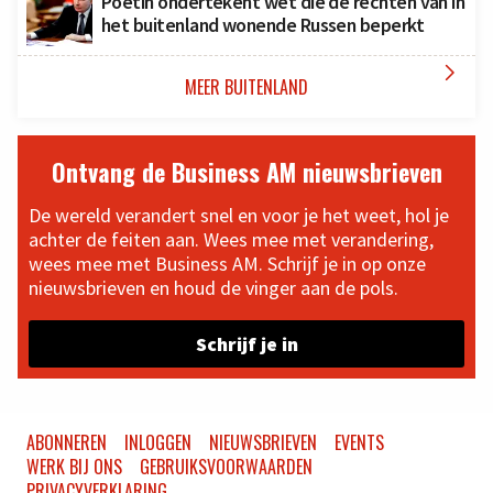
Poetin ondertekent wet die de rechten van in
het buitenland wonende Russen beperkt

MEER BUITENLAND
Ontvang de Business AM nieuwsbrieven
De wereld verandert snel en voor je het weet, hol je
achter de feiten aan. Wees mee met verandering,
wees mee met Business AM. Schrijf je in op onze
nieuwsbrieven en houd de vinger aan de pols.
Schrijf je in
ABONNEREN
INLOGGEN
NIEUWSBRIEVEN
EVENTS
WERK BIJ ONS
GEBRUIKSVOORWAARDEN
PRIVACYVERKLARING