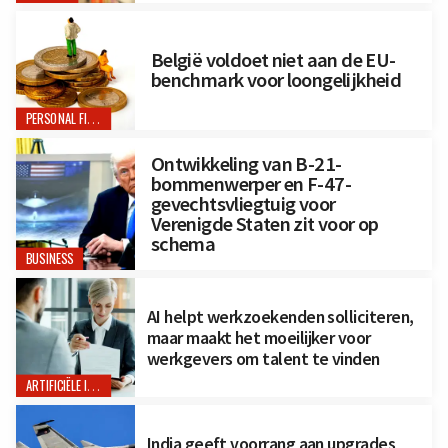
België voldoet niet aan de EU-
benchmark voor loongelijkheid
PERSONAL FINANCE
Ontwikkeling van B-21-
bommenwerper en F-47-
gevechtsvliegtuig voor
Verenigde Staten zit voor op
schema
BUSINESS
AI helpt werkzoekenden solliciteren,
maar maakt het moeilijker voor
werkgevers om talent te vinden
ARTIFICIËLE INTELLIGENTIE
India geeft voorrang aan upgrades