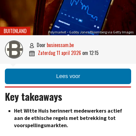
BUITENLAND
Polymarket – Gabby Jones/Bloomberg via Getty Images
door
businessam.be

zaterdag 11 april 2026
om
12:15

Lees voor
Key takeaways
Het Witte Huis herinnert medewerkers actief
aan de ethische regels met betrekking tot
voorspellingsmarkten.