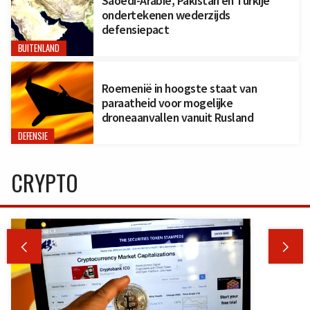
Saoedi-Arabië, Pakistan en Turkije
ondertekenen wederzijds
defensiepact
BUITENLAND
Roemenië in hoogste staat van
paraatheid voor mogelijke
droneaanvallen vanuit Rusland
DEFENSIE
CRYPTO

