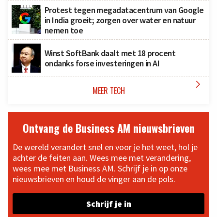
Protest tegen megadatacentrum van Google
in India groeit; zorgen over water en natuur
nemen toe
Winst SoftBank daalt met 18 procent
ondanks forse investeringen in AI

MEER TECH
Ontvang de Business AM nieuwsbrieven
De wereld verandert snel en voor je het weet, hol je
achter de feiten aan. Wees mee met verandering,
wees mee met Business AM. Schrijf je in op onze
nieuwsbrieven en houd de vinger aan de pols.
Schrijf je in