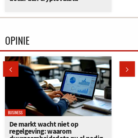
OPINIE


BUSINESS
De markt wacht niet op
regelgeving: waarom