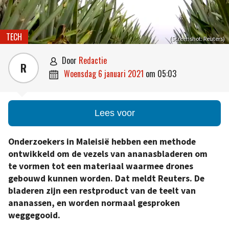
TECH
(Screenshot: Reuters)
door
Redactie

R
woensdag 6 januari 2021
om
05:03

Lees voor
Onderzoekers in Maleisië hebben een methode
ontwikkeld om de vezels van ananasbladeren om
te vormen tot een materiaal waarmee drones
gebouwd kunnen worden. Dat meldt Reuters. De
bladeren zijn een restproduct van de teelt van
ananassen, en worden normaal gesproken
weggegooid.