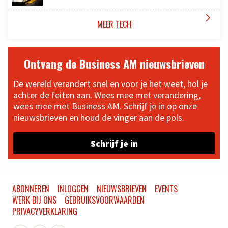

MEER TECH
Ontvang de Business AM nieuwsbrieven
De wereld verandert snel en voor je het weet, hol je
achter de feiten aan. Wees mee met verandering,
wees mee met Business AM. Schrijf je in op onze
nieuwsbrieven en houd de vinger aan de pols.
Schrijf je in
ABONNEREN
INLOGGEN
NIEUWSBRIEVEN
EVENTS
WERK BIJ ONS
GEBRUIKSVOORWAARDEN
PRIVACYVERKLARING