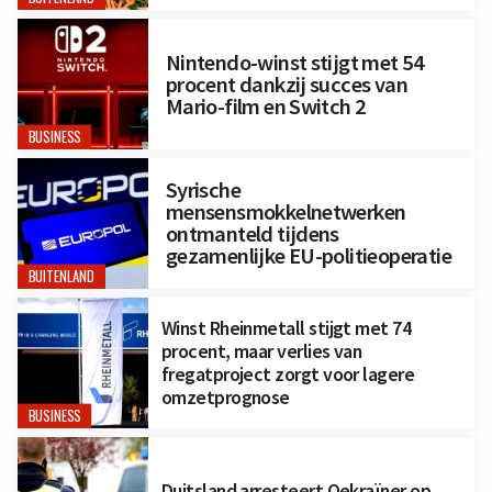
Nintendo-winst stijgt met 54
procent dankzij succes van
Mario-film en Switch 2
BUSINESS
Syrische
mensensmokkelnetwerken
ontmanteld tijdens
gezamenlijke EU-politieoperatie
BUITENLAND
Winst Rheinmetall stijgt met 74
procent, maar verlies van
fregatproject zorgt voor lagere
omzetprognose
BUSINESS
Duitsland arresteert Oekraïner op