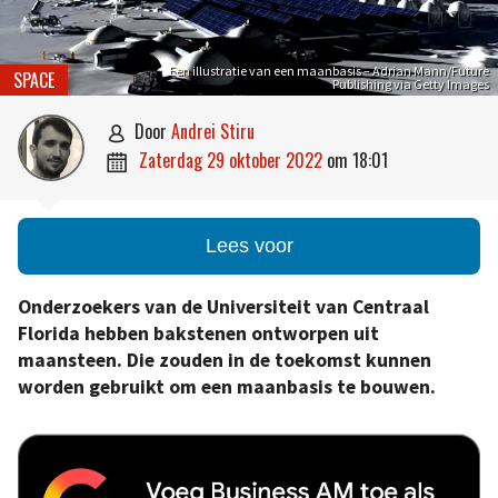
Een illustratie van een maanbasis – Adrian Mann/Future
SPACE
Publishing via Getty Images
door
Andrei Stiru

zaterdag 29 oktober 2022
om
18:01

Lees voor
Onderzoekers van de Universiteit van Centraal
Florida hebben bakstenen ontworpen uit
maansteen. Die zouden in de toekomst kunnen
worden gebruikt om een maanbasis te bouwen.