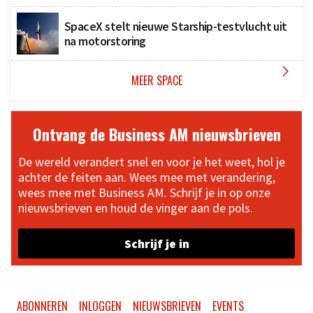
SpaceX stelt nieuwe Starship-testvlucht uit
na motorstoring

MEER SPACE
Ontvang de Business AM nieuwsbrieven
De wereld verandert snel en voor je het weet, hol je
achter de feiten aan. Wees mee met verandering,
wees mee met Business AM. Schrijf je in op onze
nieuwsbrieven en houd de vinger aan de pols.
Schrijf je in
ABONNEREN
INLOGGEN
NIEUWSBRIEVEN
EVENTS