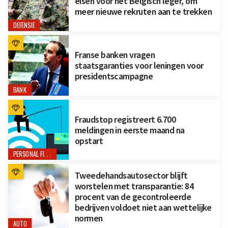
eisen voor het Belgisch leger, om
meer nieuwe rekruten aan te trekken
DEFENSIE
Franse banken vragen
staatsgaranties voor leningen voor
presidentscampagne
BANK
Fraudstop registreert 6.700
meldingen in eerste maand na
opstart
PERSONAL FINANCE
Tweedehandsautosector blijft
worstelen met transparantie: 84
procent van de gecontroleerde
bedrijven voldoet niet aan wettelijke
normen
AUTO