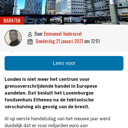
MARKTEN
Canary Wharf – Isopix
door
Emmanuel Vanbrussel

donderdag 21 januari 2021
om
12:51

Lees voor
Londen is niet meer het centrum voor
grensoverschrijdende handel in Europese
aandelen. Dat besluit het Luxemburgse
fondsenhuis Ethenea na de tektonische
verschuiving als gevolg van de brexit.
Al op eerste handelsdag van het nieuwe jaar werd
duidelijk dat er voor miljarden euro aan