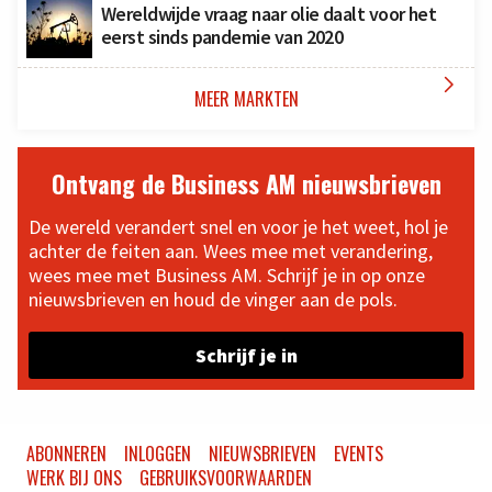
Wereldwijde vraag naar olie daalt voor het
eerst sinds pandemie van 2020

MEER MARKTEN
Ontvang de Business AM nieuwsbrieven
De wereld verandert snel en voor je het weet, hol je
achter de feiten aan. Wees mee met verandering,
wees mee met Business AM. Schrijf je in op onze
nieuwsbrieven en houd de vinger aan de pols.
Schrijf je in
ABONNEREN
INLOGGEN
NIEUWSBRIEVEN
EVENTS
WERK BIJ ONS
GEBRUIKSVOORWAARDEN