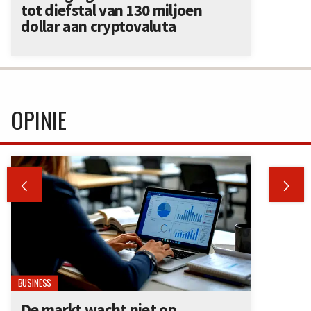
tot diefstal van 130 miljoen
dollar aan cryptovaluta
OPINIE


BUSINESS
De markt wacht niet op