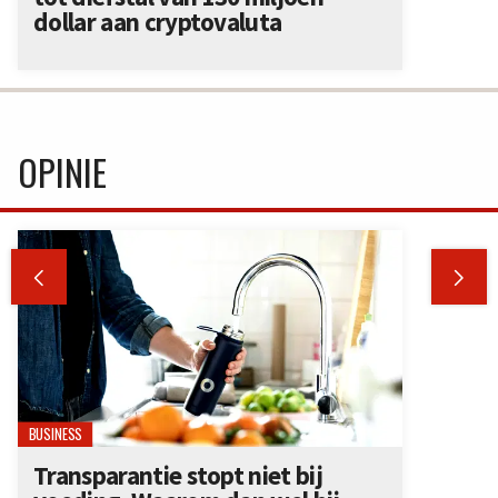
dollar aan cryptovaluta
OPINIE


BUSINESS
Transparantie stopt niet bij