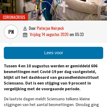
CORONACRISIS
EPA
door
Pieterjan Neirynck

PN
vrijdag 14 augustus 2020
om
05:33

Lees voor
Tussen 4 en 10 augustus werden er gemiddeld 606
besmettingen met Covid-19 per dag vastgesteld,
blijkt uit het dashboard van gezondheidsinstituut
Sciensano. Dat is een stijging van 9 procent in
vergelijking met de voorgaande periode.
De laatste dagen meldt Sciensano telkens kleine
stijgingen van het aantal besmettingen. Dinsdag ging