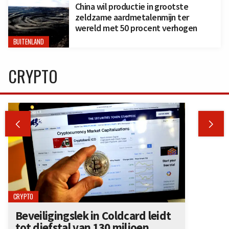
China wil productie in grootste
zeldzame aardmetalenmijn ter
wereld met 50 procent verhogen
BUITENLAND
CRYPTO


CRYPTO
Beveiligingslek in Coldcard leidt
tot diefstal van 130 miljoen