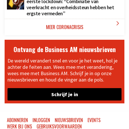
eerste lockdown: “Combinatie van
veerkracht en overheidssteun hebben het
ergste vermeden”

MEER CORONACRISIS
Ontvang de Business AM nieuwsbrieven
De wereld verandert snel en voor je het weet, hol je
achter de feiten aan. Wees mee met verandering,
wees mee met Business AM. Schrijf je in op onze
nieuwsbrieven en houd de vinger aan de pols.
Schrijf je in
ABONNEREN
INLOGGEN
NIEUWSBRIEVEN
EVENTS
WERK BIJ ONS
GEBRUIKSVOORWAARDEN