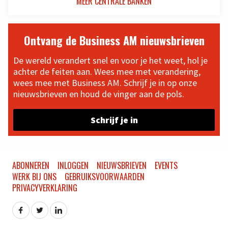
MEER CENTRALE BANKEN
Ontvang de Business AM nieuwsbrieven
De wereld verandert snel en voor je het weet, hol je
achter de feiten aan. Wees mee met verandering,
wees mee met Business AM. Schrijf je in op onze
nieuwsbrieven en houd de vinger aan de pols.
Schrijf je in
ABONNEREN
INLOGGEN
NIEUWSBRIEVEN
EVENTS
WERK BIJ ONS
GEBRUIKSVOORWAARDEN
PRIVACYVERKLARING