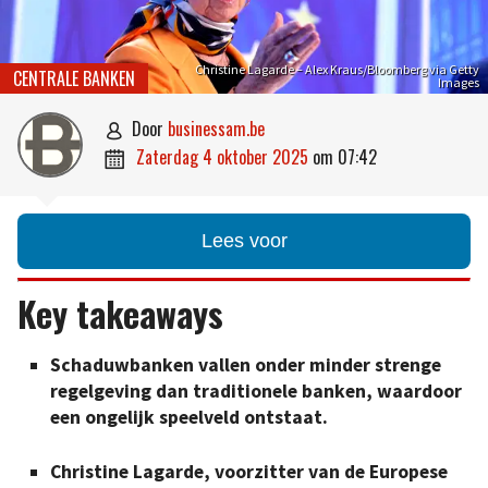
Christine Lagarde – Alex Kraus/Bloomberg via Getty
CENTRALE BANKEN
Images
door
businessam.be

zaterdag 4 oktober 2025
om
07:42

Lees voor
Key takeaways
Schaduwbanken vallen onder minder strenge
regelgeving dan traditionele banken, waardoor
een ongelijk speelveld ontstaat.
Christine Lagarde, voorzitter van de Europese