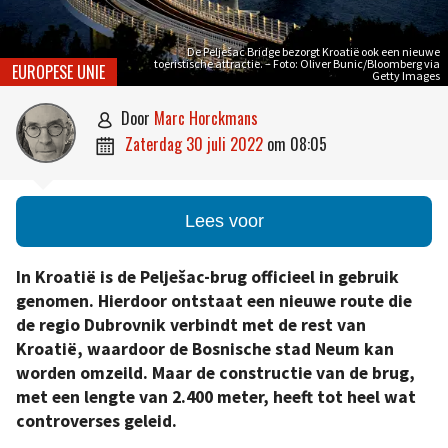
De Pelješac Bridge bezorgt Kroatië ook een nieuwe
toeristische attractie. – Foto: Oliver Bunic/Bloomberg via
EUROPESE UNIE
Getty Images
door
Marc Horckmans

zaterdag 30 juli 2022
om
08:05

Lees voor
In Kroatië is de Pelješac-brug officieel in gebruik
genomen. Hierdoor ontstaat een nieuwe route die
de regio Dubrovnik verbindt met de rest van
Kroatië, waardoor de Bosnische stad Neum kan
worden omzeild. Maar de constructie van de brug,
met een lengte van 2.400 meter, heeft tot heel wat
controverses geleid.