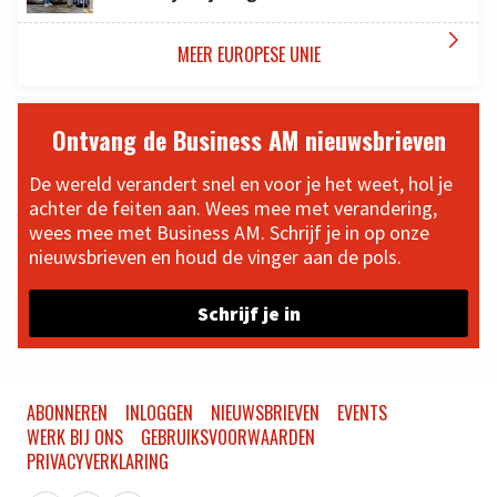

MEER EUROPESE UNIE
Ontvang de Business AM nieuwsbrieven
De wereld verandert snel en voor je het weet, hol je
achter de feiten aan. Wees mee met verandering,
wees mee met Business AM. Schrijf je in op onze
nieuwsbrieven en houd de vinger aan de pols.
Schrijf je in
ABONNEREN
INLOGGEN
NIEUWSBRIEVEN
EVENTS
WERK BIJ ONS
GEBRUIKSVOORWAARDEN
PRIVACYVERKLARING