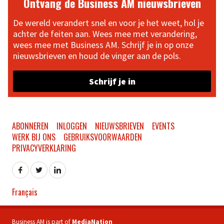
Ontvang de Business AM nieuwsbrieven
De wereld verandert snel en voor je het weet, hol je
achter de feiten aan. Wees mee met verandering,
wees mee met Business AM. Schrijf je in op onze
nieuwsbrieven en houd de vinger aan de pols.
Schrijf je in
ABONNEREN
INLOGGEN
NIEUWSBRIEVEN
EVENTS
WERK BIJ ONS
GEBRUIKSVOORWAARDEN
PRIVACYVERKLARING
Français
Business AM is part of
MediaNation