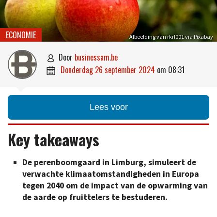
ECONOMIE
Afbeelding van rkrl001 via Pixabay
door
businessam.be

donderdag 26 september 2024
om
08:31

Lees voor
Key takeaways
De perenboomgaard in Limburg, simuleert de
verwachte klimaatomstandigheden in Europa
tegen 2040 om de impact van de opwarming van
de aarde op fruittelers te bestuderen.