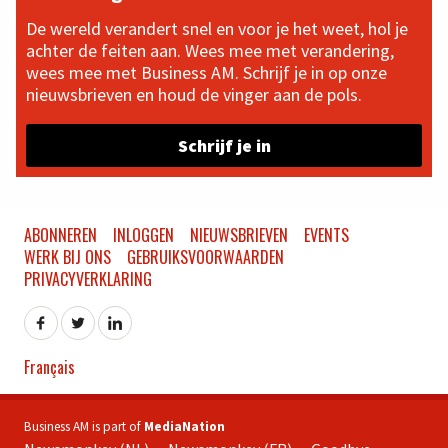
De wereld verandert snel en voor je het weet, hol je
achter de feiten aan. Wees mee met verandering,
wees mee met Business AM. Schrijf je in op onze
nieuwsbrieven en houd de vinger aan de pols.
Schrijf je in
ABONNEREN
INLOGGEN
NIEUWSBRIEVEN
EVENTS
WERK BIJ ONS
GEBRUIKSVOORWAARDEN
PRIVACYVERKLARING
Français
Business AM is part of
MediaNation