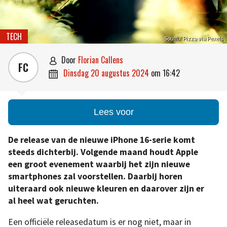
TECH
Soulful Pizza via Pexels
door
Florian Callens

FC
dinsdag 20 augustus 2024
om
16:42

Lees voor
De release van de nieuwe iPhone 16-serie komt
steeds dichterbij. Volgende maand houdt Apple
een groot evenement waarbij het zijn nieuwe
smartphones zal voorstellen. Daarbij horen
uiteraard ook nieuwe kleuren en daarover zijn er
al heel wat geruchten.
Een officiële releasedatum is er nog niet, maar in