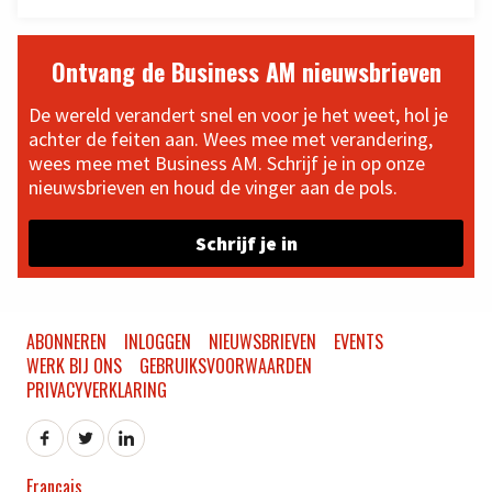
Ontvang de Business AM nieuwsbrieven
De wereld verandert snel en voor je het weet, hol je
achter de feiten aan. Wees mee met verandering,
wees mee met Business AM. Schrijf je in op onze
nieuwsbrieven en houd de vinger aan de pols.
Schrijf je in
ABONNEREN
INLOGGEN
NIEUWSBRIEVEN
EVENTS
WERK BIJ ONS
GEBRUIKSVOORWAARDEN
PRIVACYVERKLARING
Français