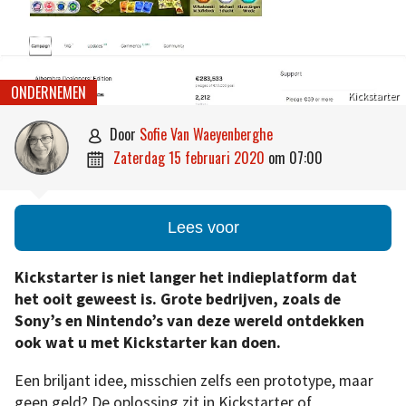
ONDERNEMEN
Kickstarter
door
Sofie Van Waeyenberghe

zaterdag 15 februari 2020
om
07:00

Lees voor
Kickstarter is niet langer het indieplatform dat
het ooit geweest is. Grote bedrijven, zoals de
Sony’s en Nintendo’s van deze wereld ontdekken
ook wat u met Kickstarter kan doen.
Een briljant idee, misschien zelfs een prototype, maar
geen geld? De oplossing zit in Kickstarter of