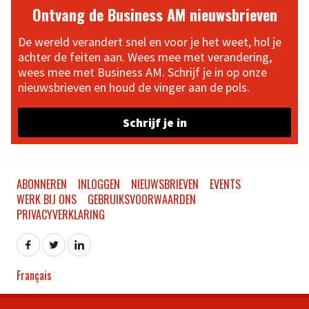
Ontvang de Business AM nieuwsbrieven
De wereld verandert snel en voor je het weet, hol je
achter de feiten aan. Wees mee met verandering,
wees mee met Business AM. Schrijf je in op onze
nieuwsbrieven en houd de vinger aan de pols.
Schrijf je in
ABONNEREN
INLOGGEN
NIEUWSBRIEVEN
EVENTS
WERK BIJ ONS
GEBRUIKSVOORWAARDEN
PRIVACYVERKLARING
Français