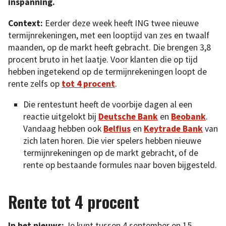
inspanning.
Context:
Eerder deze week heeft ING twee nieuwe
termijnrekeningen, met een looptijd van zes en twaalf
maanden, op de markt heeft gebracht. Die brengen 3,8
procent bruto in het laatje. Voor klanten die op tijd
hebben ingetekend op de termijnrekeningen loopt de
rente zelfs op
tot 4 procent
.
Die rentestunt heeft de voorbije dagen al een
reactie uitgelokt bij
Deutsche Bank
en
Beobank
.
Vandaag hebben ook
Belfius
en
Keytrade Bank
van
zich laten horen. Die vier spelers hebben nieuwe
termijnrekeningen op de markt gebracht, of de
rente op bestaande formules naar boven bijgesteld.
Rente tot 4 procent
In het nieuws:
Je kunt tussen 4 september en 15