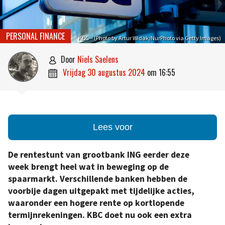
PERSONAL FINANCE
KBC – (Photo by Artur Widak/NurPhoto via Getty Images)
door
Niels Saelens

vrijdag 30 augustus 2024
om
16:55

Lees voor
De rentestunt van grootbank ING eerder deze
week brengt heel wat in beweging op de
spaarmarkt. Verschillende banken hebben de
voorbije dagen uitgepakt met tijdelijke acties,
waaronder een hogere rente op kortlopende
termijnrekeningen. KBC doet nu ook een extra