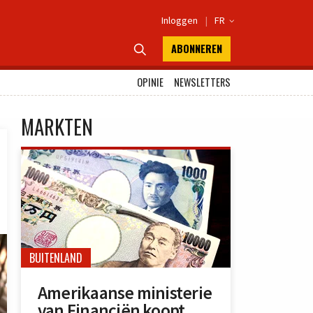
Inloggen
|
FR

ABONNEREN

OPINIE
NEWSLETTERS
MARKTEN
BUITENLAND
Amerikaanse ministerie
van Financiën koopt