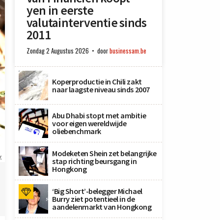
yen in eerste
valutainterventie sinds
2011
Zondag 2 Augustus 2026
door
businessam.be
Koperproductie in Chili zakt
naar laagste niveau sinds 2007
Abu Dhabi stopt met ambitie
voor eigen wereldwijde
oliebenchmark
Modeketen Shein zet belangrijke
X
stap richting beursgang in
Hongkong
‘Big Short’-belegger Michael
Burry ziet potentieel in de
aandelenmarkt van Hongkong