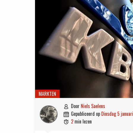
MARKTEN
door
Niels Saelens

gepubliceerd op
dinsdag 5 januar

2
min lezen
