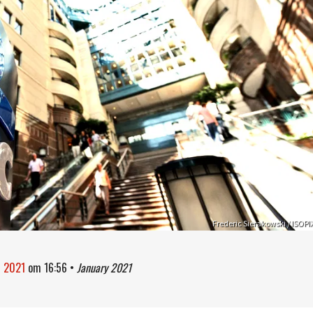
Frederic Sierakowski / ISOPI
i 2021
om
16:56
•
January 2021