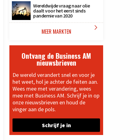
Wereldwijde vraag naar olie
daalt voor het eerst sinds
pandemie van 2020

MEER MARKTEN
Ontvang de Business AM
nieuwsbrieven
De wereld verandert snel en voor je
het weet, hol je achter de feiten aan.
Wees mee met verandering, wees
mee met Business AM. Schrijf je in op
onze nieuwsbrieven en houd de
vinger aan de pols.
Schrijf je in