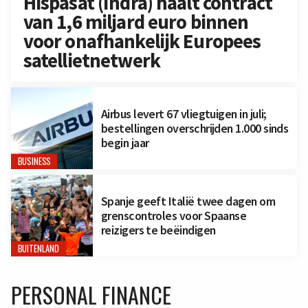
Hispasat (Indra) haalt contract
van 1,6 miljard euro binnen
voor onafhankelijk Europees
satellietnetwerk
Airbus levert 67 vliegtuigen in juli;
bestellingen overschrijden 1.000 sinds
begin jaar
BUSINESS
Spanje geeft Italië twee dagen om
grenscontroles voor Spaanse
reizigers te beëindigen
BUITENLAND
PERSONAL FINANCE