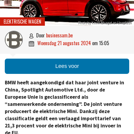
ELEKTRISCHE WAGEN
Photo by Kevin Bhagat on Unsplash
door
businessam.be

woensdag 21 augustus 2024
om
15:05

Lees voor
BMW heeft aangekondigd dat haar joint venture in
China, Spotlight Automotive Ltd., door de
Europese Unie is geclassificeerd als
“samenwerkende onderneming”. De joint venture
produceert de elektrische Mini. Dankzij deze
classificatie geldt een verlaagd importtarief van
21,3 procent voor de elektrische Mini bij invoer in
de EU.