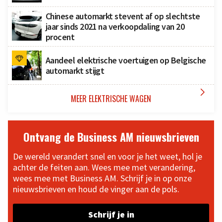
Chinese automarkt stevent af op slechtste
jaar sinds 2021 na verkoopdaling van 20
procent
Aandeel elektrische voertuigen op Belgische
automarkt stijgt

MEER ELEKTRISCHE WAGEN
Ontvang de Business AM nieuwsbrieven
De wereld verandert snel en voor je het weet, hol je
achter de feiten aan. Wees mee met verandering,
wees mee met Business AM. Schrijf je in op onze
nieuwsbrieven en houd de vinger aan de pols.
Schrijf je in