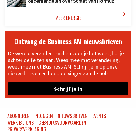
onderhandelen over Straat van Hormuz

MEER ENERGIE
Ontvang de Business AM nieuwsbrieven
De wereld verandert snel en voor je het weet, hol je
achter de feiten aan. Wees mee met verandering,
wees mee met Business AM. Schrijf je in op onze
nieuwsbrieven en houd de vinger aan de pols.
Schrijf je in
ABONNEREN
INLOGGEN
NIEUWSBRIEVEN
EVENTS
WERK BIJ ONS
GEBRUIKSVOORWAARDEN
PRIVACYVERKLARING