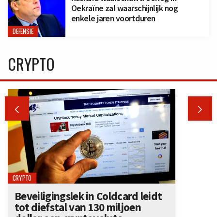
Oekraïne zal waarschijnlijk nog
enkele jaren voortduren
DEFENSIE
CRYPTO


CRYPTO
Beveiligingslek in Coldcard leidt
tot diefstal van 130 miljoen