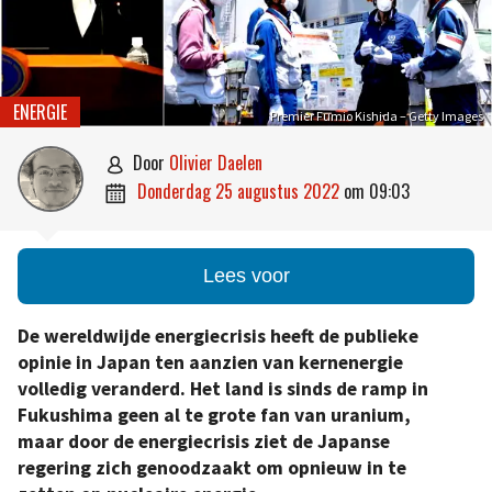
ENERGIE
Premier Fumio Kishida – Getty Images
door
Olivier Daelen

donderdag 25 augustus 2022
om
09:03

Lees voor
De wereldwijde energiecrisis heeft de publieke
opinie in Japan ten aanzien van kernenergie
volledig veranderd. Het land is sinds de ramp in
Fukushima geen al te grote fan van uranium,
maar door de energiecrisis ziet de Japanse
regering zich genoodzaakt om opnieuw in te