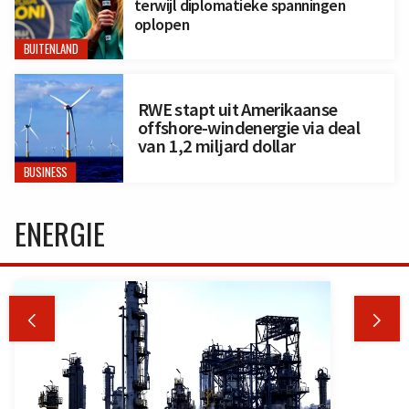
terwijl diplomatieke spanningen
oplopen
BUITENLAND
RWE stapt uit Amerikaanse
offshore-windenergie via deal
van 1,2 miljard dollar
BUSINESS
ENERGIE

