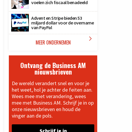
voelen zich fiscaal benadeeld
Advent en Stripe bieden 53
miljard dollar voor de overname
van PayPal

MEER ONDERNEMEN
Ontvang de Business AM
nieuwsbrieven
De wereld verandert snel en voor je
het weet, hol je achter de feiten aan.
Wees mee met verandering, wees
mee met Business AM. Schrijf je in op
onze nieuwsbrieven en houd de
vinger aan de pols.
Schrijf je in