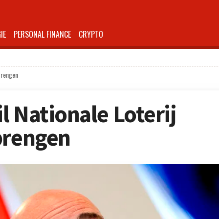
IE
PERSONAL FINANCE
CRYPTO
 brengen
l Nationale Loterij
brengen