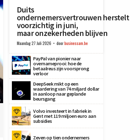
Duits
ondernemersvertrouwen herstelt
voorzichtig in juni,
maar onzekerheden blijven
Maandag 27 Juli 2026
door
businessam.be
PayPal van pionier naar
overnameprooi: hoe de
betaalreus zijn voorsprong
verloor
DeepSeek mikt op een
waardering van 74 miljard dollar
in aanloop naar geplande
beursgang
x
Volvo investeert in fabriek in
Gent met 119 miljoen euro aan
subsidies
Zeven op tien ondernemers