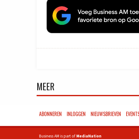
MEER
ABONNEREN
INLOGGEN
NIEUWSBRIEVEN
EVENT
Business AM is part of
MediaNation