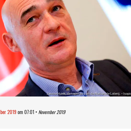
Jannie Haek, de topman van de Nationale Loterij. – Isopi
mber 2019
om
07:01
•
November 2019