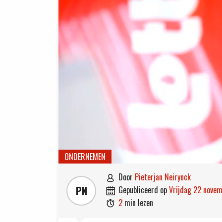
ONDERNEMEN
door
Pieterjan Neirynck

PN
gepubliceerd op
vrijdag 22 nove

2
min lezen
