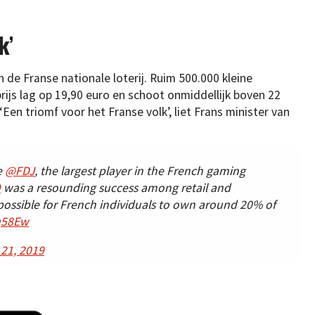
k’
de Franse nationale loterij. Ruim 500.000 kleine
rijs lag op 19,90 euro en schoot onmiddellijk boven 22
 ‘Een triomf voor het Franse volk’, liet Frans minister van
e
@FDJ
, the largest player in the French gaming
O
was a resounding success among retail and
 possible for French individuals to own around 20% of
aq58Ew
21, 2019