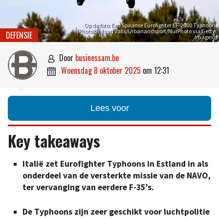
Op de foto: Een Spaanse Eurofighter EF-2000 Typhoon
(Photo by Joan Valls/Urbanandsport/NurPhoto via Getty
DEFENSIE
Images)
door
businessam.be

woensdag 8 oktober 2025
om
12:31

Lees voor
Key takeaways
Italië zet Eurofighter Typhoons in Estland in als
onderdeel van de versterkte missie van de NAVO,
ter vervanging van eerdere F-35’s.
De Typhoons zijn zeer geschikt voor luchtpolitie