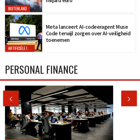
miljard euro
BUITENLAND
Meta lanceert AI-codeeragent Muse
Code terwijl zorgen over AI-veiligheid
toenemen
ARTIFICIËLE INTELLIGENTIE
PERSONAL FINANCE

