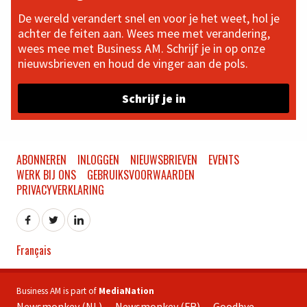
De wereld verandert snel en voor je het weet, hol je
achter de feiten aan. Wees mee met verandering,
wees mee met Business AM. Schrijf je in op onze
nieuwsbrieven en houd de vinger aan de pols.
Schrijf je in
ABONNEREN
INLOGGEN
NIEUWSBRIEVEN
EVENTS
WERK BIJ ONS
GEBRUIKSVOORWAARDEN
PRIVACYVERKLARING
Français
Business AM is part of
MediaNation
Newsmonkey (NL)
Newsmonkey (FR)
Goodbye