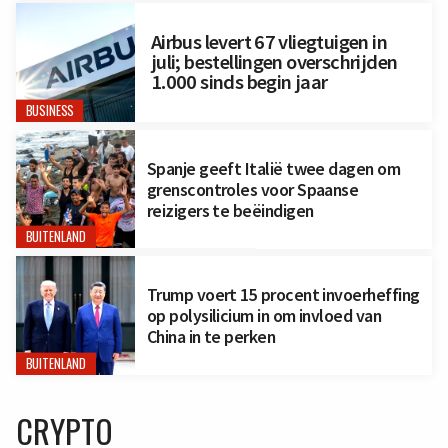
Airbus levert 67 vliegtuigen in
juli; bestellingen overschrijden
1.000 sinds begin jaar
BUSINESS
Spanje geeft Italië twee dagen om
grenscontroles voor Spaanse
reizigers te beëindigen
BUITENLAND
Trump voert 15 procent invoerheffing
op polysilicium in om invloed van
China in te perken
BUITENLAND
CRYPTO