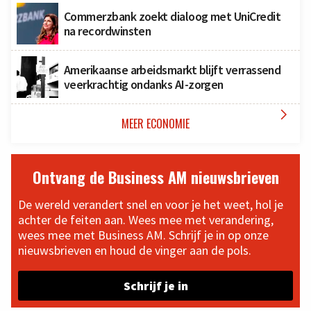
Commerzbank zoekt dialoog met UniCredit
na recordwinsten
Amerikaanse arbeidsmarkt blijft verrassend
veerkrachtig ondanks AI-zorgen

MEER ECONOMIE
Ontvang de Business AM nieuwsbrieven
De wereld verandert snel en voor je het weet, hol je
achter de feiten aan. Wees mee met verandering,
wees mee met Business AM. Schrijf je in op onze
nieuwsbrieven en houd de vinger aan de pols.
Schrijf je in