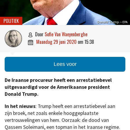
POLITIEK
Donald Trump. – EPA
door
Sofie Van Waeyenberghe

maandag 29 juni 2020
om
15:38

Lees voor
De Iraanse procureur heeft een arrestatiebevel
uitgevaardigd voor de Amerikaanse president
Donald Trump.
In het nieuws
: Trump heeft een arrestatiebevel aan
zijn broek, net zoals enkele hooggeplaatste
vertrouwelingen van hem. Oorzaak: de dood van
Qassem Soleimani, een topman in het Iraanse regime.