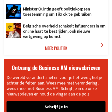
Minister Quintin geeft politiekorpsen
toestemming om TikTok te gebruiken
Belgische overheid schakelt influencers in om
online haat te bestrijden; ook nieuwe
wetgeving op komst

MEER POLITIEK
Ontvang de Business AM nieuwsbrieven
De wereld verandert snel en voor je het weet, hol je
achter de feiten aan. Wees mee met verandering,
wees mee met Business AM. Schrijf je in op onze
nieuwsbrieven en houd de vinger aan de pols.
Schrijf je in