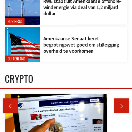
RWE stapt uit Amerikaanse offshore-
windenergie via deal van 1,2 miljard
dollar
BUSINESS
Amerikaanse Senaat keurt
begrotingswet goed om stillegging
overheid te voorkomen
BUITENLAND
CRYPTO

