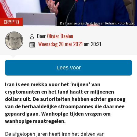
CRYPTO
De Iraanse president Hassan Rohani. Foto: Isopix
door
Olivier Daelen

woensdag 26 mei 2021
om
20:21

Lees voor
Iran is een mekka voor het ‘mijnen’ van
cryptomunten en het land haalt er miljoenen
dollars uit. De autoriteiten hebben echter genoeg
van de herhaaldelijke stroompannes die daarmee
gepaard gaan. Wanhopige tijden vragen om
wanhopige maatregelen.
De afgelopen jaren heeft Iran het delven van