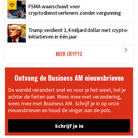
FSMA waarschuwt voor
cryptodienstverleners zonder vergunning
Trump verdient 1,4 miljard dollar met crypto-
initiatieven in één jaar

MEER CRYPTO
Ontvang de Business AM nieuwsbrieven
De wereld verandert snel en voor je het weet, hol je
achter de feiten aan. Wees mee met verandering,
wees mee met Business AM. Schrijf je in op onze
nieuwsbrieven en houd de vinger aan de pols.
Schrijf je in