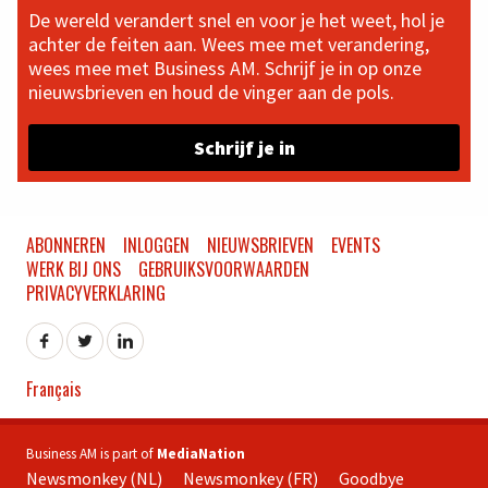
De wereld verandert snel en voor je het weet, hol je
achter de feiten aan. Wees mee met verandering,
wees mee met Business AM. Schrijf je in op onze
nieuwsbrieven en houd de vinger aan de pols.
Schrijf je in
ABONNEREN
INLOGGEN
NIEUWSBRIEVEN
EVENTS
WERK BIJ ONS
GEBRUIKSVOORWAARDEN
PRIVACYVERKLARING
Français
Business AM is part of
MediaNation
Newsmonkey (NL)
Newsmonkey (FR)
Goodbye