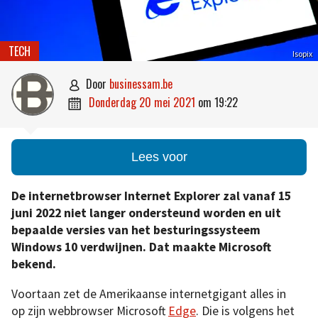
TECH
Isopix
door
businessam.be

donderdag 20 mei 2021
om
19:22

Lees voor
De internetbrowser Internet Explorer zal vanaf 15
juni 2022 niet langer ondersteund worden en uit
bepaalde versies van het besturingssysteem
Windows 10 verdwijnen. Dat maakte Microsoft
bekend.
Voortaan zet de Amerikaanse internetgigant alles in
op zijn webbrowser Microsoft
Edge
. Die is volgens het