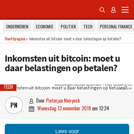


ONDERNEMEN
ECONOMIE
POLITIEK
TECH
PERSONAL FINANCE
Hoofdpagina
»
Inkomsten uit bitcoin: moet u daar belastingen op betalen?
Inkomsten uit bitcoin: moet u
daar belastingen op betalen?
Belastingen betalen op bitcoin? – Kelly Sikkema via
TECH
Unsplash
door
Pieterjan Neirynck

PN
woensdag 13 november 2019
om
12:24

Lees voor