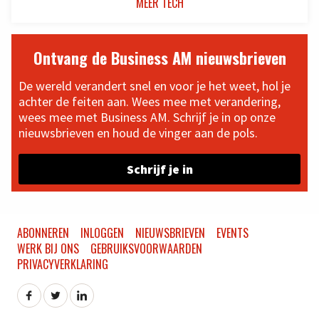
MEER TECH
Ontvang de Business AM nieuwsbrieven
De wereld verandert snel en voor je het weet, hol je
achter de feiten aan. Wees mee met verandering,
wees mee met Business AM. Schrijf je in op onze
nieuwsbrieven en houd de vinger aan de pols.
Schrijf je in
ABONNEREN
INLOGGEN
NIEUWSBRIEVEN
EVENTS
WERK BIJ ONS
GEBRUIKSVOORWAARDEN
PRIVACYVERKLARING