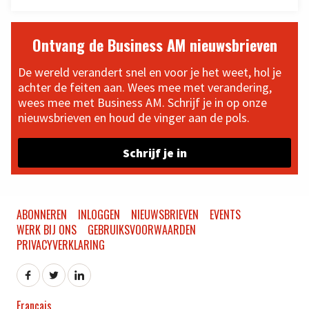
Ontvang de Business AM nieuwsbrieven
De wereld verandert snel en voor je het weet, hol je
achter de feiten aan. Wees mee met verandering,
wees mee met Business AM. Schrijf je in op onze
nieuwsbrieven en houd de vinger aan de pols.
Schrijf je in
ABONNEREN
INLOGGEN
NIEUWSBRIEVEN
EVENTS
WERK BIJ ONS
GEBRUIKSVOORWAARDEN
PRIVACYVERKLARING
Français