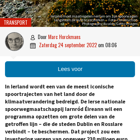
Ierland moet maatregelen nemen om zijn spoorwagen
langsheen de kust te versterken. – Foto: Construction
TRANSPORT
Photography/Avalon/Getty Images
door
Marc Horckmans

zaterdag 24 september 2022
om
08:06

Lees voor
In Ierland wordt een van de meest iconische
spoortrajecten van het land door de
klimaatverandering bedreigd. De Ierse nationale
spoorwegmaatschappij Iarnród Éireann wil een
programma opzetten om grote delen van de
getroffen lijn – die de steden Dublin en Rosslare
verbindt – te beschermen. Dat project zou een
investering vergen van ongeveer 230 miljoen euro.