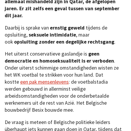
allemaal mishandeld zijn in Qatar, de afgelopen
jaren. Er zit zelfs een geval tussen van september
dit jaar.
Daarbij is sprake van
ernstig geweld
tijdens de
opsluiting,
seksuele intimidatie
, maar
ook
opsluiting zonder een degelijke rechtsgang
.
Het uiterst conservatieve gaslandje is
geen
democratie en homoseksualiteit is er verboden
.
Onder uiterst schimmige omstandigheden wisten ze
het WK voetbal te strikken voor hun land. Dat
kostte
een pak mensenlevens
: de voetbalstadia
werden gebouwd in allerminst veilige
arbeidsomstandigheden voor de onderbetaalde
werknemers uit de rest van Azië. Het Belgische
bouwbedrijf Besix bouwde mee.
De vraag is meteen of Belgische politieke leiders
überhaupt iets kunnen gaan doen in Qatar, tijdens dat