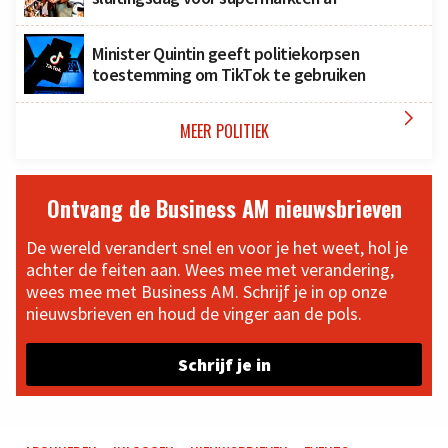
Minister Quintin geeft politiekorpsen
toestemming om TikTok te gebruiken

MEER POLITIEK
Ontvang de Business AM nieuwsbrieven
De wereld verandert snel en voor je het weet, hol je
achter de feiten aan. Wees mee met verandering,
wees mee met Business AM. Schrijf je in op onze
nieuwsbrieven en houd de vinger aan de pols.
Schrijf je in