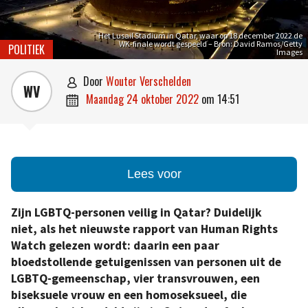
Het Lusail Stadium in Qatar, waar op 18 december 2022 de
WK-finale wordt gespeeld – Bron: David Ramos/Getty
POLITIEK
Images
door
Wouter Verschelden

WV
maandag 24 oktober 2022
om
14:51

Lees voor
Zijn LGBTQ-personen veilig in Qatar? Duidelijk
niet, als het nieuwste rapport van Human Rights
Watch gelezen wordt: daarin een paar
bloedstollende getuigenissen van personen uit de
LGBTQ-gemeenschap, vier transvrouwen, een
biseksuele vrouw en een homoseksueel, die