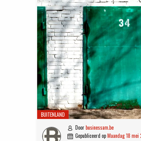
BUITENLAND
door
businessam.be

gepubliceerd op
maandag 18 mei
