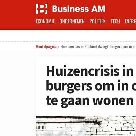
ECONOMIE
ONDERNEMEN
POLITIEK
TECH
ENERG
Hoofdpagina
»
Huizencrisis in Rusland dwingt burgers om in
Huizencrisis i
burgers om in
te gaan wonen