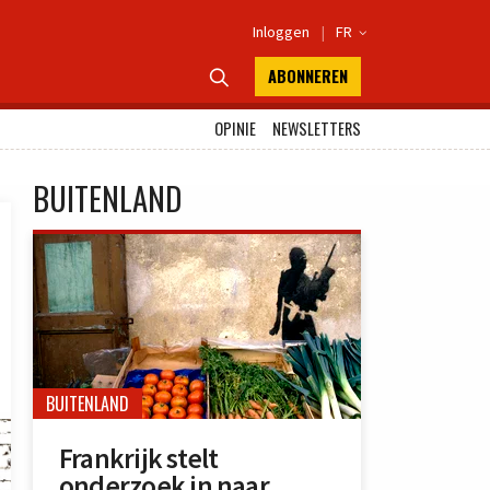
Inloggen
|
FR

ABONNEREN

OPINIE
NEWSLETTERS
BUITENLAND
BUITENLAND
Frankrijk stelt
onderzoek in naar