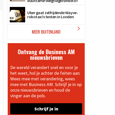
duurzame vliegtuigbrandstof
Uber gaat zelfrijdende Wayve-
robotaxi’s testen in Londen

MEER BUITENLAND
Ontvang de Business AM
nieuwsbrieven
De wereld verandert snel en voor je
het weet, hol je achter de feiten aan.
Wees mee met verandering, wees
mee met Business AM. Schrijf je in op
onze nieuwsbrieven en houd de
vinger aan de pols.
Schrijf je in