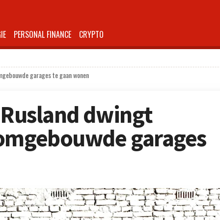
IE
PERSONAL FINANCE
CRYPTO
 omgebouwde garages te gaan wonen
n Rusland dwingt
 omgebouwde garages