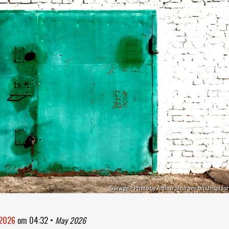
Garage – Photo by Arthur Shuraev on Unsplas
 2026
om
04:32
•
May 2026