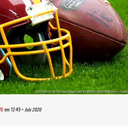
Een helm met het teamlogo van de Washington Redskins – Isopi
20
om
12:49
•
July 2020