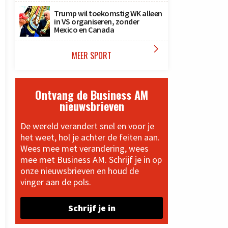
Trump wil toekomstig WK alleen
in VS organiseren, zonder
Mexico en Canada

MEER SPORT
Ontvang de Business AM
nieuwsbrieven
De wereld verandert snel en voor je
het weet, hol je achter de feiten aan.
Wees mee met verandering, wees
mee met Business AM. Schrijf je in op
onze nieuwsbrieven en houd de
vinger aan de pols.
Schrijf je in