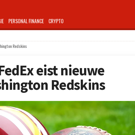
IE
PERSONAL FINANCE
CRYPTO
hington Redskins
FedEx eist nieuwe
hington Redskins