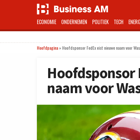
ECONOMIE
ONDERNEMEN
POLITIEK
TECH
ENERG
Hoofdpagina
»
Hoofdsponsor FedEx eist nieuwe naam voor Was
Hoofdsponsor 
naam voor Was