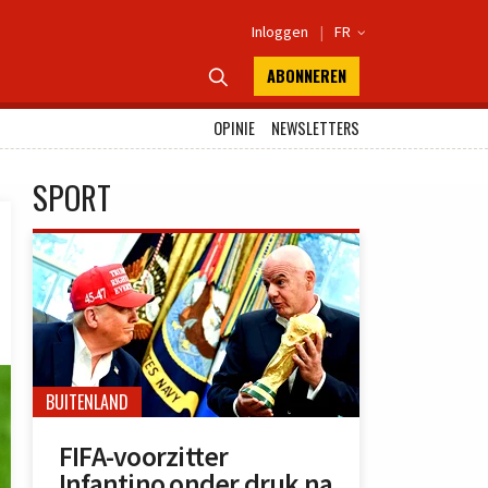
Inloggen
|
FR

ABONNEREN

OPINIE
NEWSLETTERS
SPORT
BUITENLAND
FIFA-voorzitter
Infantino onder druk na