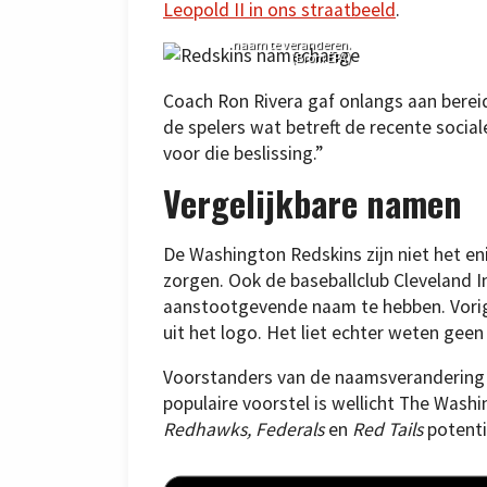
hielden al veel
Leopold II in ons straatbeeld
.
organisaties
protesten om de
naam te veranderen.
(Bron: EPA)
Coach Ron Rivera gaf onlangs aan bereid
de spelers wat betreft de recente social
voor die beslissing.”
Vergelijkbare namen
De Washington Redskins zijn niet het e
zorgen. Ook de baseballclub Cleveland I
aanstootgevende naam te hebben. Vorig
uit het logo. Het liet echter weten ge
Voorstanders van de naamsverandering 
populaire voorstel is wellicht The Wash
Redhawks, Federals
en
Red Tails
potent