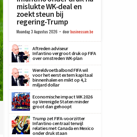
mislukte WK-deal en
zoekt steun bij
regering-Trump
Maandag 3 Augustus 2026
door
businessam.be
Aftreden adviseur
Infantino vergroot druk op FIFA
over omstreden WK-plan
Wereldvoetbalbond FIFA wil
voor het eerst extern kapitaal
binnenhalen en mikt op 4,2
miljard dollar
Economische impact WK 2026
x
op Verenigde Staten minder
groot dan gehoopt
Trump zet FIFA-voorzitter
Infantino centraal terwijl
relaties met Canada en Mexico
onder druk staan