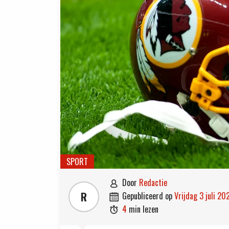
SPORT
door
Redactie

R
gepubliceerd op
vrijdag 3 juli 20

4
min lezen
