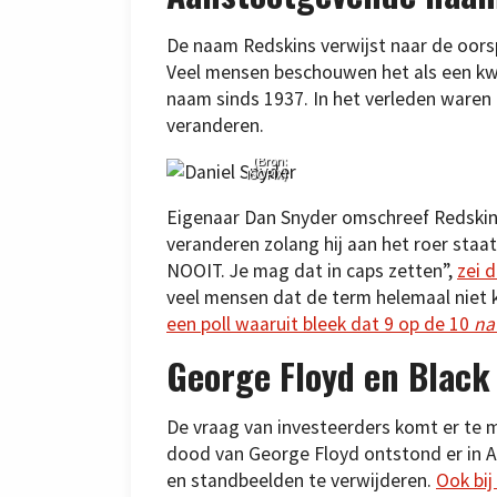
De naam Redskins verwijst naar de oors
Veel mensen beschouwen het als een k
naam sinds 1937. In het verleden waren
veranderen.
Eigenaar
Dan Snyder.
(Bron:
ISOPIX)
Eigenaar Dan Snyder omschreef Redskins
veranderen zolang hij aan het roer staat
NOOIT. Je mag dat in caps zetten”,
zei 
veel mensen dat de term helemaal niet 
een poll waaruit bleek dat 9 op de 10
na
George Floyd en Black
De vraag van investeerders komt er te
dood van George Floyd ontstond er in
en standbeelden te verwijderen.
Ook bi
In het verleden