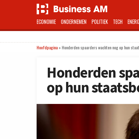
ECONOMIE
ONDERNEMEN
POLITIEK
TECH
ENERG
Hoofdpagina
»
Honderden spaarders wachten nog op hun staa
Honderden spa
op hun staatsb