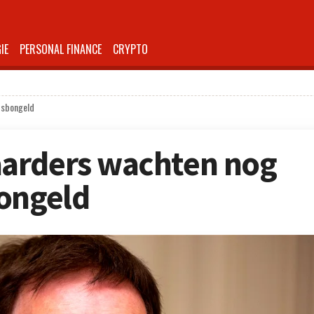
IE
PERSONAL FINANCE
CRYPTO
tsbongeld
arders wachten nog
ongeld