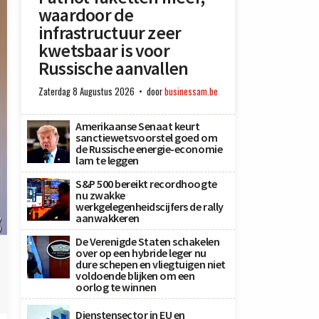
waardoor de
infrastructuur zeer
kwetsbaar is voor
Russische aanvallen
Zaterdag 8 Augustus 2026
door
businessam.be
Amerikaanse Senaat keurt
sanctiewetsvoorstel goed om
de Russische energie-economie
lam te leggen
S&P 500 bereikt recordhoogte
nu zwakke
werkgelegenheidscijfers de rally
aanwakkeren
y
)
De Verenigde Staten schakelen
over op een hybride leger nu
dure schepen en vliegtuigen niet
voldoende blijken om een
oorlog te winnen
Dienstensector in EU en