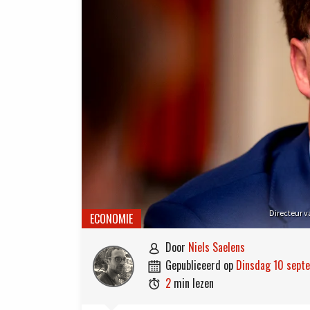
Directeur 
ECONOMIE
door
Niels Saelens

gepubliceerd op
dinsdag 10 sep

2
min lezen
