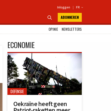
Inloggen
|
FR

ABONNEREN

OPINIE
NEWSLETTERS
ECONOMIE
DEFENSIE
Oekraïne heeft geen
Patriot-raketten meer,