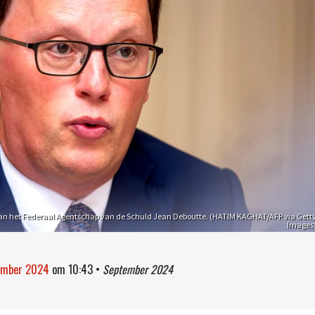
van het Federaal Agentschap van de Schuld Jean Deboutte. (HATIM KAGHAT/AFP via Gett
Images
tember 2024
om
10:43
•
September 2024