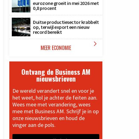
eurozone groeit in mei 2026 met
0,8 procent
Duitse productiesector krabbelt
op, terwijl export een nieuw
record bereikt

MEER ECONOMIE
Ontvang de Business AM
nieuwsbrieven
De wereld verandert snel en voor je
het weet, hol je achter de feiten aan.
Wees mee met verandering, wees
mee met Business AM. Schrijf je in op
onze nieuwsbrieven en houd de
vinger aan de pols.