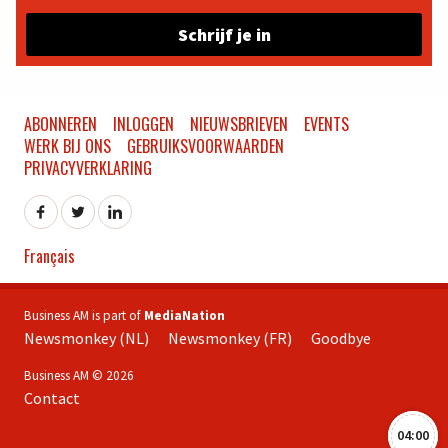
Schrijf je in
ABONNEREN
INLOGGEN
NIEUWSBRIEVEN
EVENTS
WERK BIJ ONS
GEBRUIKSVOORWAARDEN
PRIVACYVERKLARING
Français
Business AM is part of
MediaNation
Newsmonkey (NL)
Newsmonkey (FR)
Goodbye
Business AM © 2026
Contact
04:00