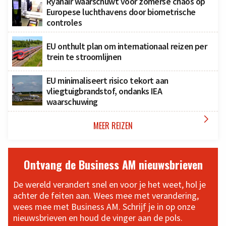
Ryanair waarschuwt voor zomerse chaos op
Europese luchthavens door biometrische
controles
EU onthult plan om internationaal reizen per
trein te stroomlijnen
EU minimaliseert risico tekort aan
vliegtuigbrandstof, ondanks IEA
waarschuwing

MEER REIZEN
Ontvang de Business AM nieuwsbrieven
De wereld verandert snel en voor je het weet, hol je
achter de feiten aan. Wees mee met verandering,
wees mee met Business AM. Schrijf je in op onze
nieuwsbrieven en houd de vinger aan de pols.