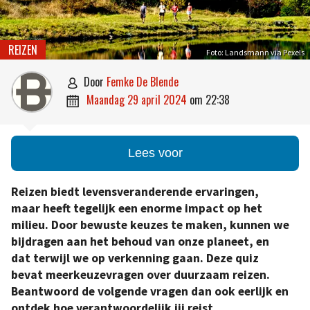
REIZEN
Foto: Landsmann via Pexels
door
Femke De Blende

maandag 29 april 2024
om
22:38

Lees voor
Reizen biedt levensveranderende ervaringen,
maar heeft tegelijk een enorme impact op het
milieu. Door bewuste keuzes te maken, kunnen we
bijdragen aan het behoud van onze planeet, en
dat terwijl we op verkenning gaan. Deze quiz
bevat meerkeuzevragen over duurzaam reizen.
Beantwoord de volgende vragen dan ook eerlijk en
ontdek hoe verantwoordelijk jij reist.