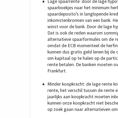
Lage spaarrente: door de lage hypo
spaarboekjes naar het minimum herl
spaardeposito’s in langlopende kred
inkomstenbronnen van een bank. Het
winst voor de bank. Door de lage h
Dat is ook de reden waarom sommi
alternatieve spaarformules om de r
omdat de ECB momenteel de herfinan
kunnen dus gratis geld lenen bij de
om kapitaal op te halen op de parti
rente betalen. De banken moeten ove
Frankfurt.
Minder koopkracht: de lage rente k
rente, het verschil tussen de rente 
jaarlijks aan koopkracht moeten in
kunnen onze koopkracht niet bescherm
op zoek gaan naar alternatieven om