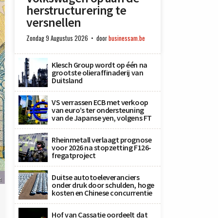
herstructurering te
versnellen
Zondag 9 Augustus 2026
door
businessam.be
Klesch Group wordt op één na
grootste olieraffinaderij van
Duitsland
VS verrassen ECB met verkoop
van euro’s ter ondersteuning
van de Japanse yen, volgens FT
Rheinmetall verlaagt prognose
voor 2026 na stopzetting F126-
fregatproject
Duitse autotoeleveranciers
x
onder druk door schulden, hoge
kosten en Chinese concurrentie
Hof van Cassatie oordeelt dat