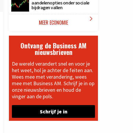
aandelenopties onder sociale
bijdragen vallen

MEER ECONOMIE
Ontvang de Business AM
nieuwsbrieven
De wereld verandert snel en voor je
het weet, hol je achter de feiten aan.
Wees mee met verandering, wees
mee met Business AM. Schrijf je in op
onze nieuwsbrieven en houd de
vinger aan de pols.
Schrijf je in