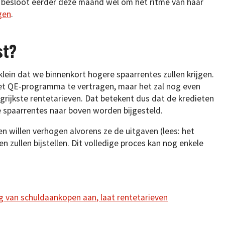
r besloot eerder deze maand wel om het ritme van haar
gen
.
st?
lein dat we binnenkort hogere spaarrentes zullen krijgen.
et QE-programma te vertragen, maar het zal nog even
ngrijkste rentetarieven. Dat betekent dus dat de kredieten
e spaarrentes naar boven worden bijgesteld.
n willen verhogen alvorens ze de uitgaven (lees: het
n zullen bijstellen. Dit volledige proces kan nog enkele
 van schuldaankopen aan, laat rentetarieven