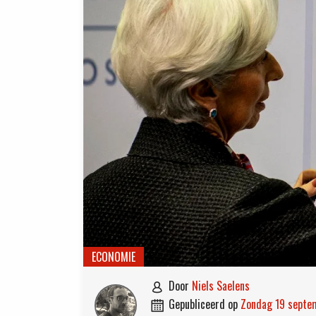
ECONOMIE
door
Niels Saelens

gepubliceerd op
zondag 19 sept
