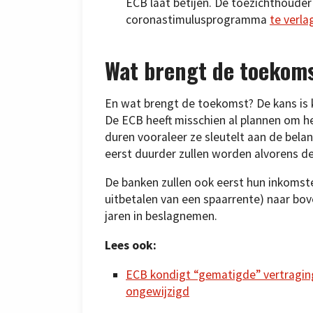
ECB laat betijen. De toezichthoude
coronastimulusprogramma
te verla
Wat brengt de toekom
En wat brengt de toekomst? De kans is k
De ECB heeft misschien al plannen om h
duren vooraleer ze sleutelt aan de bela
eerst duurder zullen worden alvorens d
De banken zullen ook eerst hun inkomste
uitbetalen van een spaarrente) naar bove
jaren in beslagnemen.
Lees ook:
ECB kondigt “gematigde” vertraging
ongewijzigd