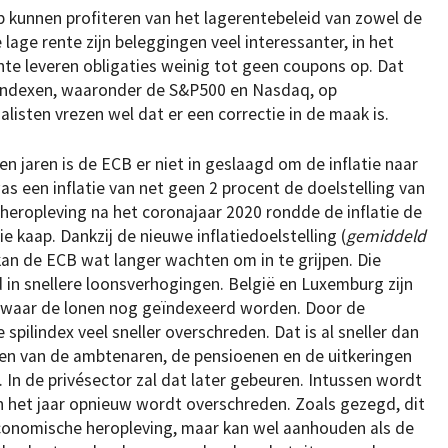
p kunnen profiteren van het lagerentebeleid van zowel de
lage rente zijn beleggingen veel interessanter, in het
nte leveren obligaties weinig tot geen coupons op. Dat
 indexen, waaronder de S&P500 en Nasdaq, op
listen vrezen wel dat er een correctie in de maak is.
n jaren is de ECB er niet in geslaagd om de inflatie naar
was een inflatie van net geen 2 procent de doelstelling van
eropleving na het coronajaar 2020 rondde de inflatie de
kaap. Dankzij de nieuwe inflatiedoelstelling (
gemiddeld
kan de ECB wat langer wachten om in te grijpen. Die
nd in snellere loonsverhogingen. België en Luxemburg zijn
d waar de lonen nog geïndexeerd worden. Door de
pilindex veel sneller overschreden. Dat is al sneller dan
en van de ambtenaren, de pensioenen en de uitkeringen
In de privésector zal dat later gebeuren. Intussen wordt
n het jaar opnieuw wordt overschreden. Zoals gezegd, dit
economische heropleving, maar kan wel aanhouden als de