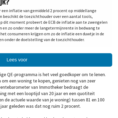
jk?
r een inflatie van gemiddeld 2 procent op middellange
en beschikt de toezichthouder over een aantal tools,
. Op dit moment probeert de ECB de inflatie aan te zwengelen
n en zo onder meer de langetermijnrente in bedwang te
het consumeren krijgen om zo de inflatie een duwtje in de
aren onder de doelstelling van de toezichthouder.
Lees voor
dige QE-programma is het veel goedkoper om te lenen.
en om een woning te kopen, genieten nog van zeer
 rentebarometer van Immotheker bedraagt de
ng met een looptijd van 20 jaar en een quotiteit
en de actuele waarde van je woning) tussen 81 en 100
 jaar geleden was dat nog ruim 2 procent.