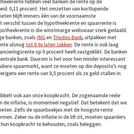
theekrente hebben veel banken de rente op de
eid: 0,11 procent. Het omzetten van kortlopende
ieten blijft immers één van de voornaamste
 verschil tussen de hypotheekrente en spaarrente is
ypotheekrente is die winstmarge weliswaar sterk gedaald.
ge banken, zoals
ING
en
Triodos Bank
, uitpakken met
ente alsnog
tot 0 te laten zakken
. De rente is ook laag
cieringsrente op 0 procent heeft vastgeklikt. De banken
 centrale bank. Daarom is het voor hen minder interessant
culiere spaarmarkt, want ze moeten op die deposito’s nog
rigens een rente van 0,5 procent als ze geld stallen in
nibbelt ook aan onze koopkracht. De zogenaamde reële
en de inflatie, is momenteel negatief. Dat betekent dat we
boeten. Zelfs de spaarboekjes met de hoogste rente
en. Zeker nu de inflatie in de lift zit, moeten spaarders
 hun koopkracht te behouden, zoals beleggen.