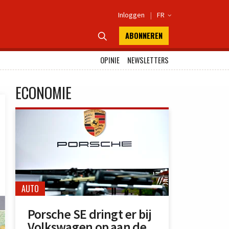
Inloggen
|
FR

ABONNEREN

OPINIE
NEWSLETTERS
ECONOMIE
AUTO
Porsche SE dringt er bij
Volkswagen op aan de