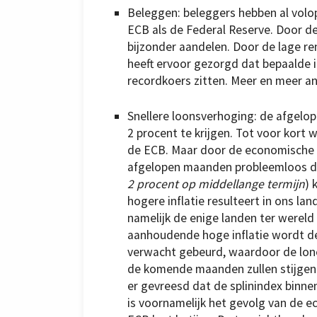
Beleggen: beleggers hebben al volo
ECB als de Federal Reserve. Door de 
bijzonder aandelen. Door de lage re
heeft ervoor gezorgd dat bepaalde
recordkoers zitten. Meer en meer ana
Snellere loonsverhoging: de afgelope
2 procent te krijgen. Tot voor kort 
de ECB. Maar door de economische h
afgelopen maanden probleemloos die 
2 procent op middellange termijn
) 
hogere inflatie resulteert in ons la
namelijk de enige landen ter werel
aanhoudende hoge inflatie wordt de s
verwacht gebeurd, waardoor de lon
de komende maanden zullen stijgen. 
er gevreesd dat de splinindex binne
is voornamelijk het gevolg van de 