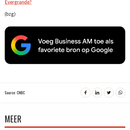
Evergrande?
(bzg)
Source: CNBC
MEER