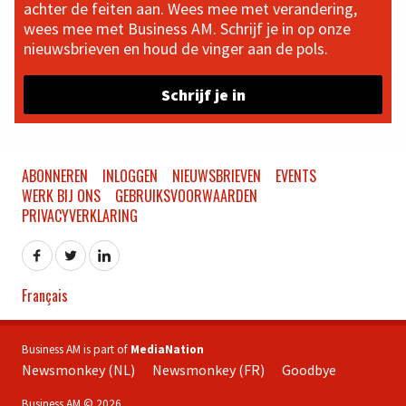
achter de feiten aan. Wees mee met verandering,
wees mee met Business AM. Schrijf je in op onze
nieuwsbrieven en houd de vinger aan de pols.
Schrijf je in
ABONNEREN
INLOGGEN
NIEUWSBRIEVEN
EVENTS
WERK BIJ ONS
GEBRUIKSVOORWAARDEN
PRIVACYVERKLARING
Français
Business AM is part of
MediaNation
Newsmonkey (NL)
Newsmonkey (FR)
Goodbye
Business AM © 2026