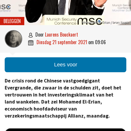
BELEGGEN
Mohamed El-Erian / bron: Isopix
door
Laurens Bouckaert

dinsdag 21 september 2021
om
09:06

Lees voor
De crisis rond de Chinese vastgoedgigant
Evergrande, die zwaar in de schulden zit, doet het
vertrouwen in het investeringsklimaat van het
land wankelen. Dat zei Mohamed El-Erian,
economisch hoofdadviseur van
verzekeringsmaatschappij Allianz, maandag.