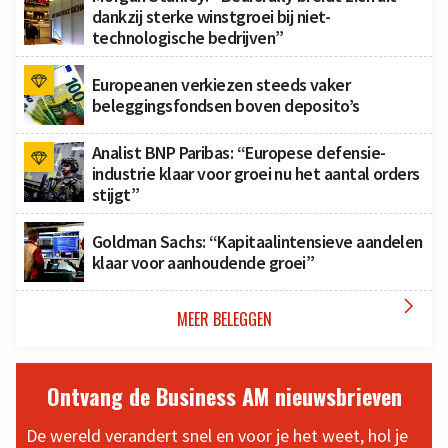
dankzij sterke winstgroei bij niet-
technologische bedrijven”
Europeanen verkiezen steeds vaker
beleggingsfondsen boven deposito’s
Analist BNP Paribas: “Europese defensie-
industrie klaar voor groei nu het aantal orders
stijgt”
Goldman Sachs: “Kapitaalintensieve aandelen
klaar voor aanhoudende groei”

MEER BELEGGEN
Ontvang de Business AM nieuwsbrieven
De wereld verandert snel en voor je het weet, hol je