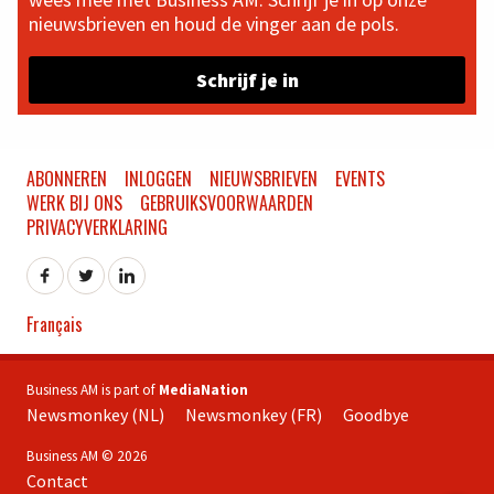
nieuwsbrieven en houd de vinger aan de pols.
Schrijf je in
ABONNEREN
INLOGGEN
NIEUWSBRIEVEN
EVENTS
WERK BIJ ONS
GEBRUIKSVOORWAARDEN
PRIVACYVERKLARING
Français
Business AM is part of
MediaNation
Newsmonkey (NL)
Newsmonkey (FR)
Goodbye
Business AM © 2026
Contact