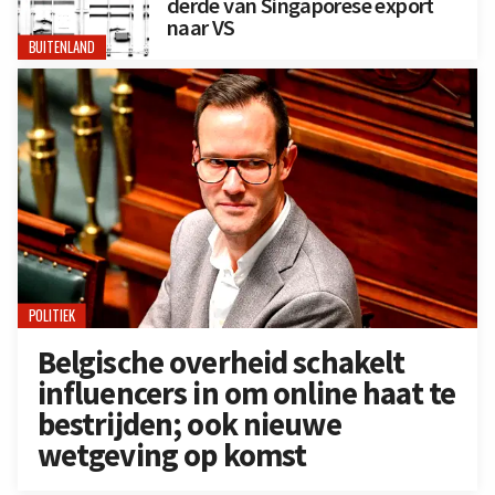
derde van Singaporese export
naar VS
BUITENLAND
POLITIEK
Belgische overheid schakelt
influencers in om online haat te
bestrijden; ook nieuwe
wetgeving op komst