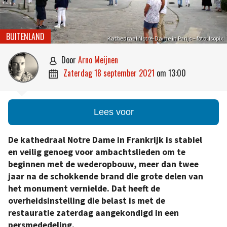
BUITENLAND
Kathedraal Notre-Dame in Parijs – foto: Isopix
door
Arno Meijnen

zaterdag 18 september 2021
om
13:00

Lees voor
De kathedraal Notre Dame in Frankrijk is stabiel
en veilig genoeg voor ambachtslieden om te
beginnen met de wederopbouw, meer dan twee
jaar na de schokkende brand die grote delen van
het monument vernielde. Dat heeft de
overheidsinstelling die belast is met de
restauratie zaterdag aangekondigd in een
persmededeling.