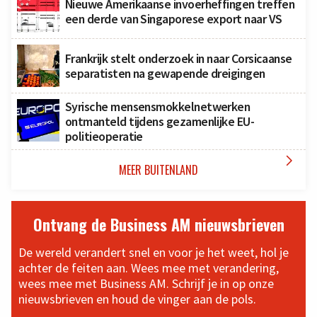
Nieuwe Amerikaanse invoerheffingen treffen
een derde van Singaporese export naar VS
Frankrijk stelt onderzoek in naar Corsicaanse
separatisten na gewapende dreigingen
Syrische mensensmokkelnetwerken
ontmanteld tijdens gezamenlijke EU-
politieoperatie

MEER BUITENLAND
Ontvang de Business AM nieuwsbrieven
De wereld verandert snel en voor je het weet, hol je
achter de feiten aan. Wees mee met verandering,
wees mee met Business AM. Schrijf je in op onze
nieuwsbrieven en houd de vinger aan de pols.