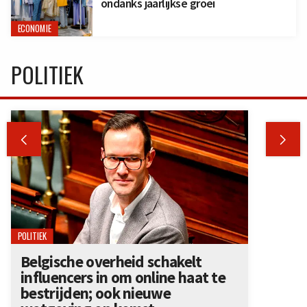
ondanks jaarlijkse groei
ECONOMIE
POLITIEK


POLITIEK
Belgische overheid schakelt
influencers in om online haat te
bestrijden; ook nieuwe