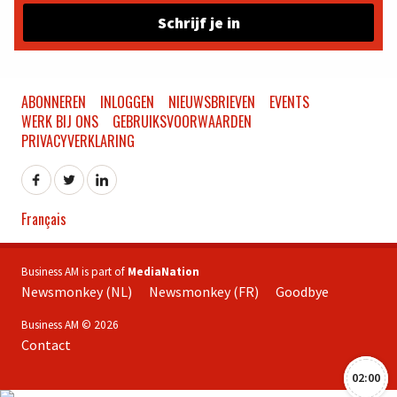
Schrijf je in
ABONNEREN
INLOGGEN
NIEUWSBRIEVEN
EVENTS
WERK BIJ ONS
GEBRUIKSVOORWAARDEN
PRIVACYVERKLARING
Français
Business AM is part of
MediaNation
Newsmonkey (NL)
Newsmonkey (FR)
Goodbye
Business AM © 2026
Contact
02:00