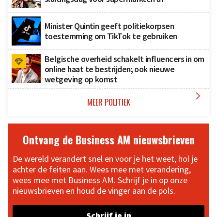
Minister Quintin geeft politiekorpsen
toestemming om TikTok te gebruiken
Belgische overheid schakelt influencers in om
online haat te bestrijden; ook nieuwe
wetgeving op komst

MEER POLITIEK
Ontvang de Business AM nieuwsbrieven
De wereld verandert snel en voor je het weet, hol je
achter de feiten aan. Wees mee met verandering,
wees mee met Business AM. Schrijf je in op onze
nieuwsbrieven en houd de vinger aan de pols.
Schrijf je in