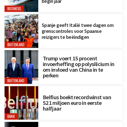
begin jaar
BUSINESS
Spanje geeft Italië twee dagen om
grenscontroles voor Spaanse
reizigers te beëindigen
BUITENLAND
Trump voert 15 procent
invoerheffing op polysilicium in
om invloed van China in te
perken
BUITENLAND
Belfius boekt recordwinst van
521 miljoen euro in eerste
halfjaar
BANK