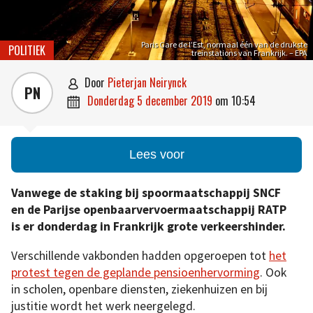
Paris Gare de l’Est, normaal één van de drukste
POLITIEK
treinstations van Frankrijk. – EPA
door
Pieterjan Neirynck

PN
donderdag 5 december 2019
om
10:54

Lees voor
Vanwege de staking bij spoormaatschappij SNCF
en de Parijse openbaarvervoermaatschappij RATP
is er donderdag in Frankrijk grote verkeershinder.
Verschillende vakbonden hadden opgeroepen tot
het
protest tegen de geplande pensioenhervorming
. Ook
in scholen, openbare diensten, ziekenhuizen en bij
justitie wordt het werk neergelegd.