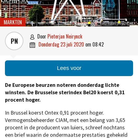
MARKTEN
Foto Robin Utrecht/REX
door
Pieterjan Neirynck

PN
donderdag 23 juli 2020
om
08:42

Lees voor
De Europese beurzen noteren donderdag lichte
winsten. De Brusselse sterindex Bel20 koerst 0,31
procent hoger.
In Brussel koerst Ontex 0,91 procent hoger.
Vermogensbeheerder CIAM, met een belang van 3,65
procent in de producent van luiers, schreef nochtans
een brief waarin de ondermaatse prestaties gehekeld