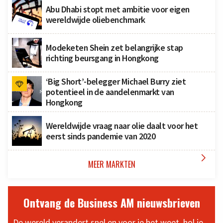
Abu Dhabi stopt met ambitie voor eigen
wereldwijde oliebenchmark
Modeketen Shein zet belangrijke stap
richting beursgang in Hongkong
‘Big Short’-belegger Michael Burry ziet
potentieel in de aandelenmarkt van
Hongkong
Wereldwijde vraag naar olie daalt voor het
eerst sinds pandemie van 2020

MEER MARKTEN
Ontvang de Business AM nieuwsbrieven
De wereld verandert snel en voor je het weet, hol je