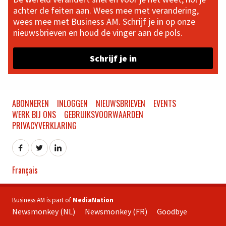
achter de feiten aan. Wees mee met verandering,
wees mee met Business AM. Schrijf je in op onze
nieuwsbrieven en houd de vinger aan de pols.
Schrijf je in
ABONNEREN
INLOGGEN
NIEUWSBRIEVEN
EVENTS
WERK BIJ ONS
GEBRUIKSVOORWAARDEN
PRIVACYVERKLARING
Français
Business AM is part of
MediaNation
Newsmonkey (NL)
Newsmonkey (FR)
Goodbye