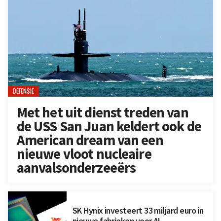
DEFENSIE
Met het uit dienst treden van
de USS San Juan keldert ook de
American dream van een
nieuwe vloot nucleaire
aanvalsonderzeeërs
SK Hynix investeert 33 miljard euro in
nieuwe fabrieken voor AI-