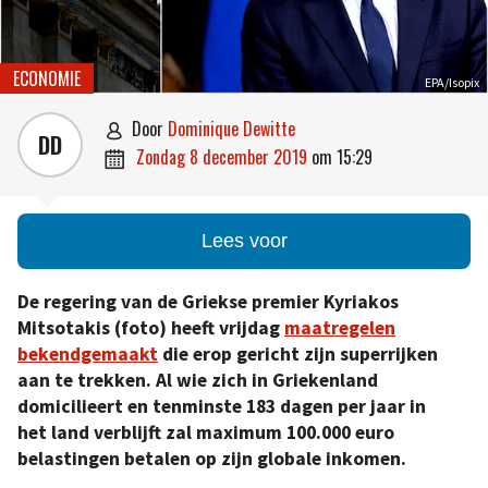
ECONOMIE
EPA/Isopix
door
Dominique Dewitte

DD
zondag 8 december 2019
om
15:29

Lees voor
De regering van de Griekse premier Kyriakos
Mitsotakis (foto) heeft vrijdag
maatregelen
bekendgemaakt
die erop gericht zijn superrijken
aan te trekken. Al wie zich in Griekenland
domicilieert en tenminste 183 dagen per jaar in
het land verblijft zal maximum 100.000 euro
belastingen betalen op zijn globale inkomen.