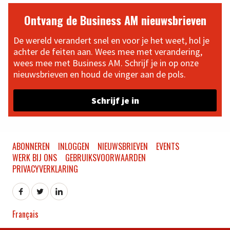
Ontvang de Business AM nieuwsbrieven
De wereld verandert snel en voor je het weet, hol je
achter de feiten aan. Wees mee met verandering,
wees mee met Business AM. Schrijf je in op onze
nieuwsbrieven en houd de vinger aan de pols.
Schrijf je in
ABONNEREN
INLOGGEN
NIEUWSBRIEVEN
EVENTS
WERK BIJ ONS
GEBRUIKSVOORWAARDEN
PRIVACYVERKLARING
Français