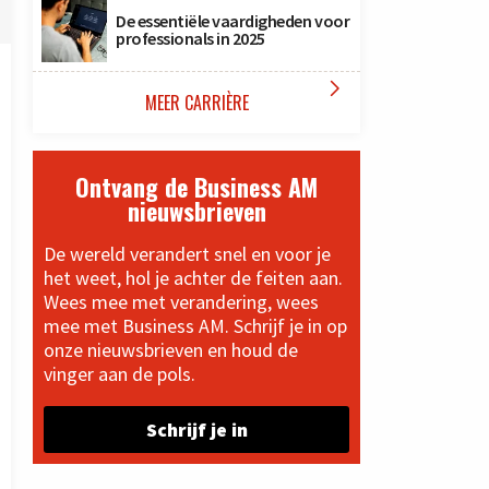
De essentiële vaardigheden voor
professionals in 2025

MEER CARRIÈRE
Ontvang de Business AM
nieuwsbrieven
De wereld verandert snel en voor je
het weet, hol je achter de feiten aan.
Wees mee met verandering, wees
mee met Business AM. Schrijf je in op
onze nieuwsbrieven en houd de
vinger aan de pols.
Schrijf je in