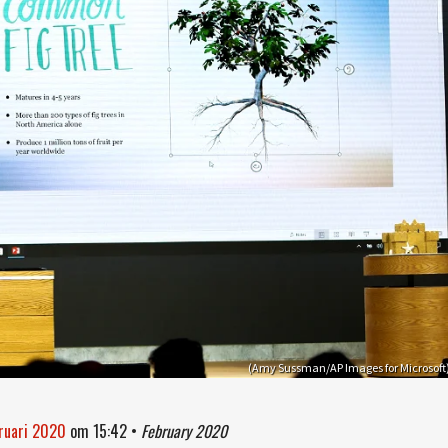
(Amy Sussman/AP Images for Microsoft
bruari 2020
om
15:42
•
February 2020