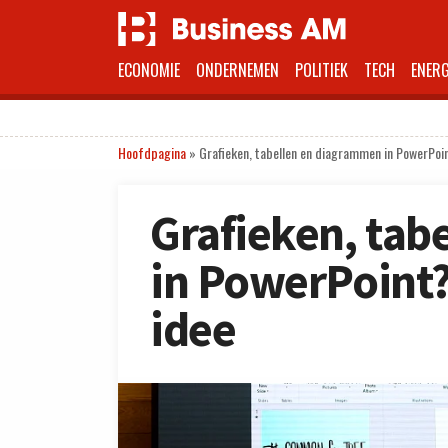
ECONOMIE
ONDERNEMEN
POLITIEK
TECH
ENERG
Hoofdpagina
»
Grafieken, tabellen en diagrammen in PowerPoi
Grafieken, tab
in PowerPoint?
idee