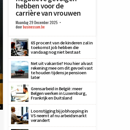
hebben voor de
carrière van vrouwen
Maandag 29 December 2025
door
businessam.be
65 procent van de kinderen zal in
toekomst job hebben die
vandaag nog niet bestaat
Net uit vakantie? Hou hier alvast
rekening mee om dit gevoel vast
te houden tijdens je pensioen
later
Grensarbeid in België: meer
Belgen werken in Luxemburg,
Frankrijk en Duitsland
)
Loonstijging bij jobhopping in
VS neemt af nu arbeidsmarkt
verandert