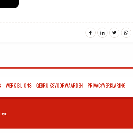
S
WERK BIJ ONS
GEBRUIKSVOORWAARDEN
PRIVACYVERKLARING
bye