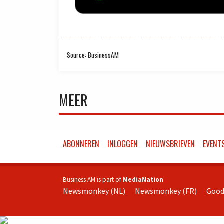
Source: BusinessAM
MEER
ABONNEREN
INLOGGEN
NIEUWSBRIEVEN
EVENT
Business AM is part of
MediaNation
Newsmonkey (NL)
Newsmonkey (FR)
Good