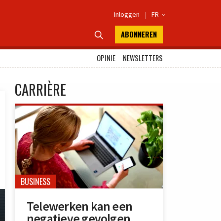
Inloggen
|
FR

ABONNEREN

OPINIE
NEWSLETTERS
CARRIÈRE
BUSINESS
Telewerken kan een
negatieve gevolgen