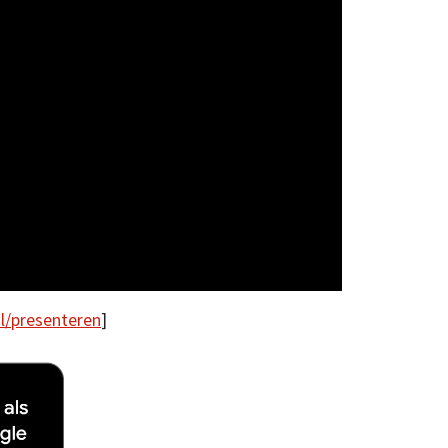
l/presenteren
]