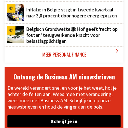
Inflatie in België stijgt in tweede kwartaal
naar 3,8 procent door hogere energieprijzen
Belgisch Grondwettelijk Hof geeft ‘recht op
fouten’ terugwerkende kracht voor
belastingplichtigen

MEER PERSONAL FINANCE
Ontvang de Business AM nieuwsbrieven
De wereld verandert snel en voor je het weet, hol je
achter de feiten aan. Wees mee met verandering,
wees mee met Business AM. Schrijf je in op onze
nieuwsbrieven en houd de vinger aan de pols.
Schrijf je in