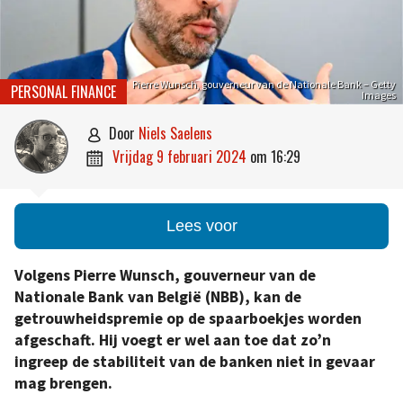
Pierre Wunsch, gouverneur van de Nationale Bank – Getty
PERSONAL FINANCE
Images
door
Niels Saelens

vrijdag 9 februari 2024
om
16:29

Lees voor
Volgens Pierre Wunsch, gouverneur van de
Nationale Bank van België (NBB), kan de
getrouwheidspremie op de spaarboekjes worden
afgeschaft. Hij voegt er wel aan toe dat zo’n
ingreep de stabiliteit van de banken niet in gevaar
mag brengen.