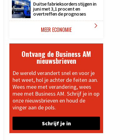
Duitse fabrieksorders stijgen in
juni met 3,1 procent en
overtreffen de prognoses

MEER ECONOMIE
Ontvang de Business AM
nieuwsbrieven
De wereld verandert snel en voor je
het weet, hol je achter de feiten aan.
Wees mee met verandering, wees
mee met Business AM. Schrijf je in op
onze nieuwsbrieven en houd de
vinger aan de pols.
Schrijf je in