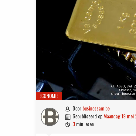
CHIASSO, SWITZE
Chiasso, Sw
silver), ingots 
ECONOMIE
door
businessam.be

gepubliceerd op
maandag 19 mei

3
min lezen
