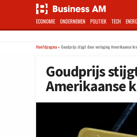
ECONOMIE
ONDERNEMEN
POLITIEK
TECH
ENERG
Hoofdpagina
»
Goudprijs stijgt door verlaging Amerikaanse kr
Goudprijs stijg
Amerikaanse k