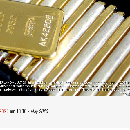
RLAND – JULY 09: Small gold bars are displayed during processing work on July 9, 2009 i
itzerland. Valcambi is a foundry that produces ingots of precious metals (gold, platinum
are made by melting from the ore brought from the mines. (Photo by Pier Marco Tacca/Gett
Images
 2025
om
13:06
•
May 2025