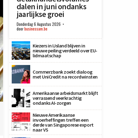
dalen in juni ondanks
jaarlijkse groei
Donderdag 6 Augustus 2026
door
businessam.be
Kiezers in IJsland blijven in
nieuwe peiling verdeeld over EU-
lidmaatschap
Commerzbank zoekt dialoog
met UniCredit na recordwinsten
n
,
Amerikaanse arbeidsmarkt blijft
y
verrassend veerkrachtig
)
ondanks AI-zorgen
Nieuwe Amerikaanse
invoerheffingen treffen een
derde van Singaporese export
naar VS