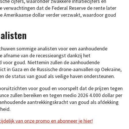
he cijfers, waaronder zwakkere inflatiecijfers en
e verwachtingen dat de Federal Reserve de rente later
ft de Amerikaanse dollar verder verzwakt, waardoor goud
alisten
schuwen sommige analisten voor een aanhoudende
 de afname van de recessieangst dankzij het
d voor goud. Niettemin zullen de aanhoudende
lict in Gaza en de Russische drone-aanvallen op Oekraïne,
en de status van goud als veilige haven ondersteunen.
oruitzichten voor goud en voorspelt dat de prijzen tegen
ounce zullen bereiken en tegen medio 2026 4.000 dollar per
aanhoudende aantrekkingskracht van goud als afdekking
heid.
 tijdelijk van onze promo en abonneer je hier!