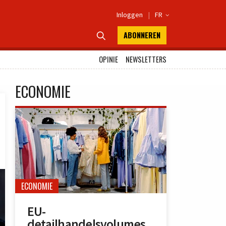
Inloggen
|
FR

ABONNEREN

OPINIE
NEWSLETTERS
ECONOMIE
ECONOMIE
EU-
detailhandelsvolumes