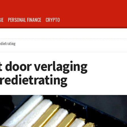
IE
PERSONAL FINANCE
CRYPTO
edietrating
t door verlaging
redietrating