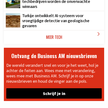
techbedrijven worden de onverwachte
winnaars
Turkije ontwikkelt AI-systeem voor
vroegtijdige detectie van geologische
gevaren

MEER TECH
Ontvang de Business AM nieuwsbrieven
De wereld verandert snel en voor je het weet, hol je
achter de feiten aan. Wees mee met verandering,
wees mee met Business AM. Schrijf je in op onze
nieuwsbrieven en houd de vinger aan de pols.
Schrijf je in