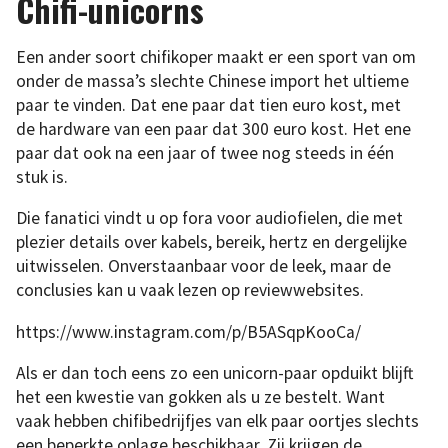
Chifi-unicorns
Een ander soort chifikoper maakt er een sport van om
onder de massa’s slechte Chinese import het ultieme
paar te vinden. Dat ene paar dat tien euro kost, met
de hardware van een paar dat 300 euro kost. Het ene
paar dat ook na een jaar of twee nog steeds in één
stuk is.
Die fanatici vindt u op fora voor audiofielen, die met
plezier details over kabels, bereik, hertz en dergelijke
uitwisselen. Onverstaanbaar voor de leek, maar de
conclusies kan u vaak lezen op reviewwebsites.
https://www.instagram.com/p/B5ASqpKooCa/
Als er dan toch eens zo een unicorn-paar opduikt blijft
het een kwestie van gokken als u ze bestelt. Want
vaak hebben chifibedrijfjes van elk paar oortjes slechts
een beperkte oplage beschikbaar. Zij krijgen de