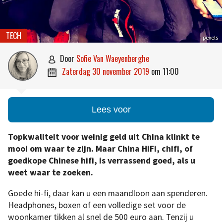
TECH
pexels
door
Sofie Van Waeyenberghe

zaterdag 30 november 2019
om
11:00

Lees voor
Topkwaliteit voor weinig geld uit China klinkt te
mooi om waar te zijn. Maar China HiFi, chifi, of
goedkope Chinese hifi, is verrassend goed, als u
weet waar te zoeken.
Goede hi-fi, daar kan u een maandloon aan spenderen.
Headphones, boxen of een volledige set voor de
woonkamer tikken al snel de 500 euro aan. Tenzij u