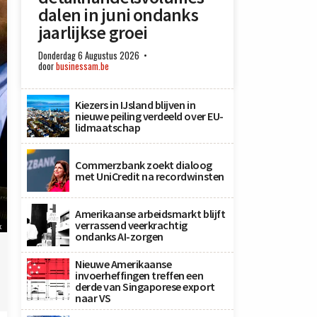
dalen in juni ondanks
jaarlijkse groei
Donderdag 6 Augustus 2026
door
businessam.be
Kiezers in IJsland blijven in
nieuwe peiling verdeeld over EU-
lidmaatschap
Commerzbank zoekt dialoog
met UniCredit na recordwinsten
Amerikaanse arbeidsmarkt blijft
verrassend veerkrachtig
x
ondanks AI-zorgen
Nieuwe Amerikaanse
invoerheffingen treffen een
derde van Singaporese export
naar VS