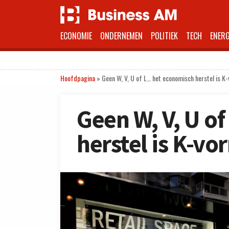
ECONOMIE
ONDERNEMEN
POLITIEK
TECH
ENERG
Hoofdpagina
»
Geen W, V, U of L… het economisch herstel is K
Geen W, V, U o
herstel is K-vo