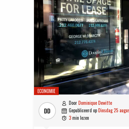
ECONOMIE
door
Dominique Dewitte

DD
gepubliceerd op
dinsdag 25 aug

3
min lezen
