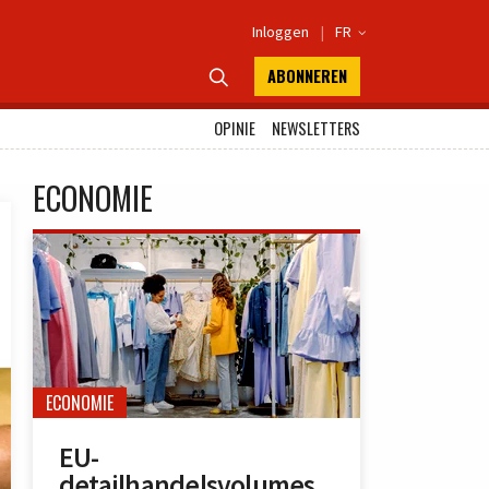
Inloggen
|
FR

ABONNEREN

OPINIE
NEWSLETTERS
ECONOMIE
ECONOMIE
EU-
detailhandelsvolumes