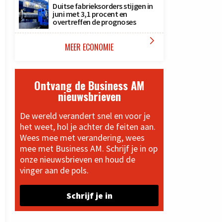
Duitse fabrieksorders stijgen in
juni met 3,1 procent en
overtreffen de prognoses

MEER ECONOMIE
Ontvang de Business AM
nieuwsbrieven
De wereld verandert snel en voor je
het weet, hol je achter de feiten aan.
Wees mee met verandering, wees
mee met Business AM. Schrijf je in op
onze nieuwsbrieven en houd de
vinger aan de pols.
Schrijf je in