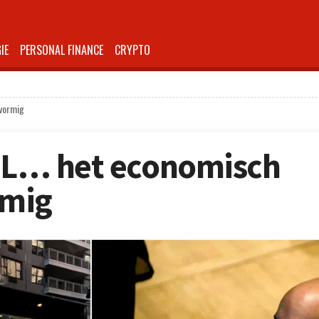
IE
PERSONAL FINANCE
CRYPTO
-vormig
f L… het economisch
rmig