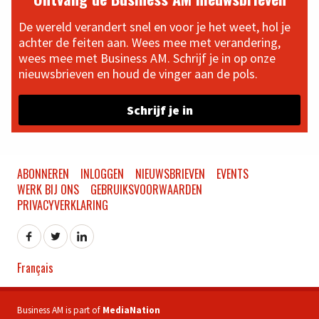
De wereld verandert snel en voor je het weet, hol je
achter de feiten aan. Wees mee met verandering,
wees mee met Business AM. Schrijf je in op onze
nieuwsbrieven en houd de vinger aan de pols.
Schrijf je in
ABONNEREN
INLOGGEN
NIEUWSBRIEVEN
EVENTS
WERK BIJ ONS
GEBRUIKSVOORWAARDEN
PRIVACYVERKLARING
Français
Business AM is part of
MediaNation