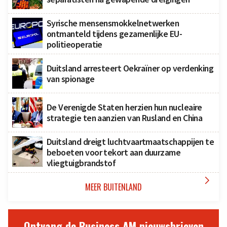
Syrische mensensmokkelnetwerken
ontmanteld tijdens gezamenlijke EU-
politieoperatie
Duitsland arresteert Oekraïner op verdenking
van spionage
De Verenigde Staten herzien hun nucleaire
strategie ten aanzien van Rusland en China
Duitsland dreigt luchtvaartmaatschappijen te
beboeten voor tekort aan duurzame
vliegtuigbrandstof

MEER BUITENLAND
Ontvang de Business AM nieuwsbrieven