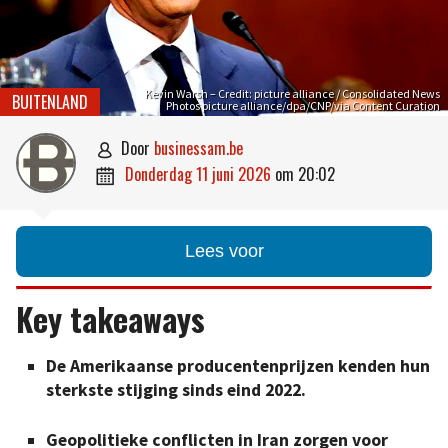
Kevin Warsh – Credit: picture alliance / Consolidated News
BUITENLAND
Photos picture alliance/dpa/CNP/via Content Curation
door
businessam.be

donderdag 11 juni 2026
om
20:02

Lees voor
Key takeaways
De Amerikaanse producentenprijzen kenden hun
sterkste stijging sinds eind 2022.
Geopolitieke conflicten in Iran zorgen voor